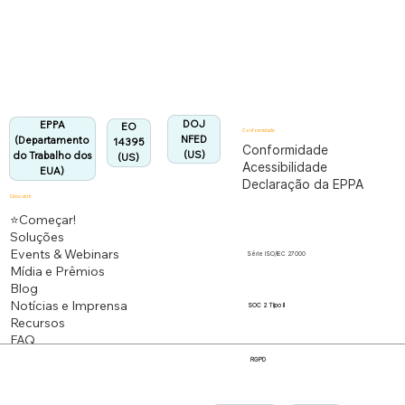
Totalmente em conformidade com o regulamento
EPPA.
Alinhado:
DOJ
EPPA
EO
Conformidade
NFED
(Departamento
14395
Conformidade
(US)
do Trabalho dos
(US)
Acessibilidade
EUA)
Declaração da EPPA
Descobrir
⭐Começar!
Soluções
Events & Webinars
Série ISO/IEC 27000
Mídia e Prêmios
Blog
Notícias e Imprensa
SOC 2 Tipo II
Recursos
FAQ
RGPD