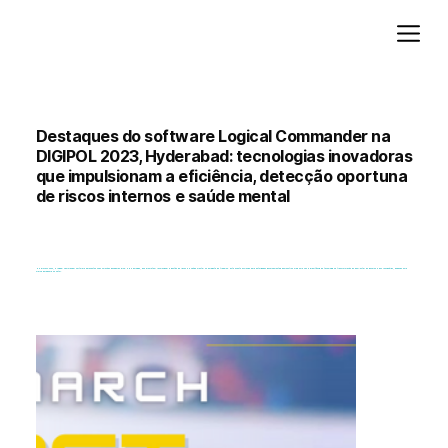
Adicione um parágrafo. Clique em "Editar texto" para atualizar a fonte, o tamanho e outras configurações. Para alterar e reutilizar temas de texto, acesse Estilos do site.
Destaques do software Logical Commander na
DIGIPOL 2023, Hyderabad: tecnologias inovadoras
que impulsionam a eficiência, detecção oportuna
de riscos internos e saúde mental
𝗧𝗵𝗲 𝗚𝗹𝗼𝗯𝗮𝗹 𝗘𝘅𝗽𝗼 𝗢𝗻 𝗣𝗼𝗹𝗶𝗰𝗲 𝗔𝗻𝗱 𝗗𝗲𝗳𝗲𝗻𝘀𝗲 - 𝐃𝐢𝐠𝐢𝐩𝐨𝐥 𝟐𝟎𝟐𝟑
Março de 2023
Na DIGIPOL 2023, a Logical Commander Software apresentou suas soluções inovadoras RISK-HR e EmoRisk, que prometem revolucionar a gestão de riscos e a saúde mental no ambiente de trabalho. Este evento exclusivo para autoridades governamentais demonstrou mais uma vez a importância da tecnologia na transformação do bem-estar do governo e dos funcionários, deixando uma
marca duradoura no setor.
Hyderabad, Índia, sendo o epicentro da inovação tecnológica e governamental durante os dias 6 e 7 de março, havia muita esperança para o DIGIPOL 2023. Este é um evento exclusivo, projetado para funções governamentais, com a atenção daqueles envolvidos nele. campo de tecnologia e gestão governamental de todo o mundo.
A Logical Commander Software, empresa líder em soluções tecnológicas, tem um dos protagonistas divulgados nesta exposição, que apresenta tecnologias inovadoras com potencial para transformar a gestão empresarial e a saúde mental no ambiente de trabalho.
Solução RISK-HR
: Uma revolução na detecção, prevenção e gestão dos direitos humanos.
A solução "RISK-HR" da Logical Commander Software é mais capaz de identificar inclinações humanas, fatores de risco e padrões de fraude na vida real.
Oferece uma ferramenta inestimável para lidar com crimes como subornos, extorsões, vazamentos de informações confidenciais e corrupção, por meio de relatórios e periódicos preventivos.
Caso realmente perca a capacidade de mitigar os riscos de detecção de condutas sensíveis e alertar temperaturas, permita uma ação preventiva para evitar a materialização das partículas.
Solução EmoRisk
:
Priorizando a saúde mental no trabalho.
A Solução EmoRisk da Logical Commander Software apresenta-se como a primeira solução no mercado global com foco na detecção, acompanhamento e prevenção de riscos psicológicos e sociais. Aborda problemas de saúde mental, como depressão, esgotamento profissional e burnout, por meio de uma sequência contínua e da identificação de indicadores para intervenções imediatas.
A atenção à saúde mental no local de trabalho se tornou um tópico de importância crítica, e a solução EmoRisk promete melhorar a saúde emocional dos funcionários, reduzir a rotatividade de pessoal e aumentar o desempenho laboral.
Um sucesso retumbante na DIGIPOL 2023
A Logical Commander Software foi um dos destaques da DIGIPOL 2023, atraindo um público diversificado de autoridades governamentais, líderes da indústria e especialistas em tecnologia. Seu estande, o número 21, tornou-se um ponto de encontro para aqueles que buscam soluções inovadoras para enfrentar os desafios governamentais, detectar riscos internos e melhorar a saúde mental de
seus funcionários.
O evento serviu como um lembrete do papel crucial que as soluções tecnológicas desempenham na transformação do governo e no bem-estar dos funcionários. A Logical Commander Software espera que as conexões estabelecidas na DIGIPOL 2023 levem a colaborações frutíferas no futuro.
A exposição fechou suas portas em 7 de março, mas as soluções inovadoras apresentadas pela Logical Commander Software continuarão a deixar um impacto duradouro na gestão de riscos e na saúde mental no local de trabalho em todo o mundo."