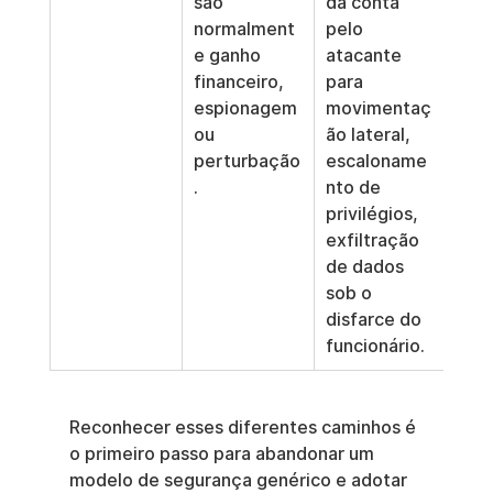
são 
da conta 
normalment
pelo 
e ganho 
atacante 
financeiro, 
para 
espionagem 
movimentaç
ou 
ão lateral, 
perturbação
escaloname
.
nto de 
privilégios, 
exfiltração 
de dados 
sob o 
disfarce do 
funcionário.
Reconhecer esses diferentes caminhos é 
o primeiro passo para abandonar um 
modelo de segurança genérico e adotar 