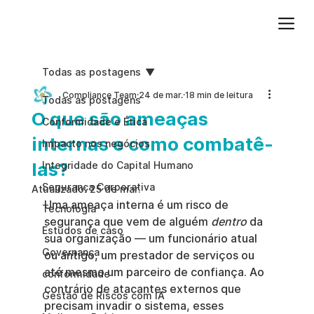
Adicione um parágrafo. Clique em "Editar texto" para atualizar a fonte, o tamanho e outras configurações. Para alterar e reutilizar temas de texto, acesse Estilos do site.
Todas as postagens
Compliance Team
24 de mar.
18 min de leitura
Todas as postagens
O que são ameaças
Conformidade e Ética
internas e como combatê-
Impacto nos negócios
las?
Integridade do Capital Humano
Segurança Corporativa
Atualizado:
25 de mar.
Uma ameaça interna é um risco de 
Tecnologia
segurança que vem de alguém 
dentro
 da 
Estudos de caso
sua organização — um funcionário atual 
Governança
ou antigo, um prestador de serviços ou 
até mesmo um parceiro de confiança. Ao 
conformidade
contrário de atacantes externos que 
Gestão de Riscos com IA
precisam invadir o sistema, esses 