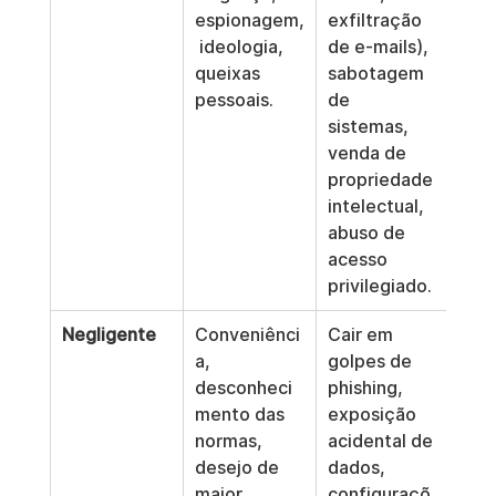
espionagem,
exfiltração 
 ideologia, 
de e-mails), 
queixas 
sabotagem 
pessoais.
de 
sistemas, 
venda de 
propriedade 
intelectual, 
abuso de 
acesso 
privilegiado.
Negligente
Conveniênci
Cair em 
a, 
golpes de 
desconheci
phishing, 
mento das 
exposição 
normas, 
acidental de 
desejo de 
dados, 
maior 
configuraçõ