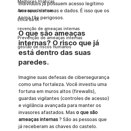
Melhores Práticas
indivíduos já possuem acesso legítimo 
aos seus sistemas e dados. É isso que os 
Ameaças Internas
torna tão perigosos.
Ética da IA
revenção de ameaças internas
O que são ameaças 
Prevenção de ameaças internas
internas? O risco que já 
gestão de riscos humanos
está dentro das suas 
paredes.
Imagine suas defesas de cibersegurança 
como uma fortaleza. Você investiu uma 
fortuna em muros altos (firewalls), 
guardas vigilantes (controles de acesso) 
e vigilância avançada para manter os 
invasores afastados. Mas 
o que são 
ameaças internas
 ? São as pessoas que 
já receberam as chaves do castelo.