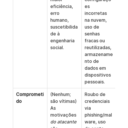
eficiência, 
es 
erro 
incorretas 
humano, 
na nuvem, 
suscetibilida
uso de 
de à 
senhas 
engenharia 
fracas ou 
social.
reutilizadas, 
armazename
nto de 
dados em 
dispositivos 
pessoais.
Comprometi
(Nenhum; 
Roubo de 
do
são vítimas) 
credenciais 
As 
via 
motivações 
phishing/mal
do atacante
ware, uso 