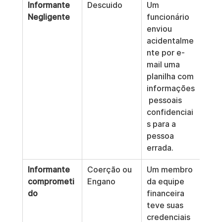
Informante 
Descuido
Um 
Negligente
funcionário 
enviou 
acidentalme
nte por e-
mail uma 
planilha com 
informações
 pessoais 
confidenciai
s para a 
pessoa 
errada.
Informante 
Coerção ou 
Um membro 
comprometi
Engano
da equipe 
do
financeira 
teve suas 
credenciais 