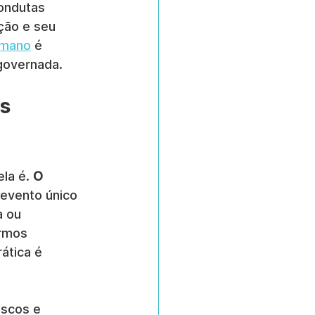
condutas 
ção e seu 
umano
 é 
governada.
s 
la é. 
O 
evento único 
 ou 
rmos 
ática é 
scos e 