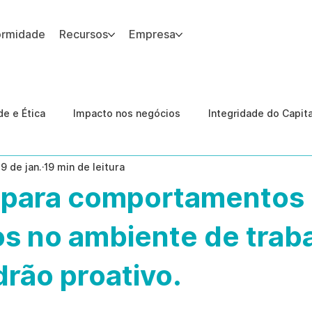
ormidade
Recursos
Empresa
 site.
e e Ética
Impacto nos negócios
Integridade do Capit
19 de jan.
19 min de leitura
nologia
Estudos de caso
Governança
conformid
 para comportamentos
 Internas
Ética da IA
revenção de ameaças internas
os no ambiente de traba
rão proativo.