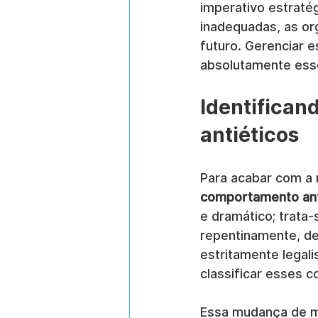
imperativo estratég
inadequadas, as or
futuro. Gerenciar e
absolutamente esse
Identifican
antiéticos
Para acabar com a m
comportamento anti
e dramático; trata
repentinamente, de
estritamente legali
classificar esses 
Essa mudança de me