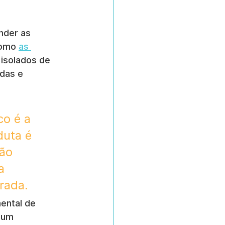
nder as 
como 
as 
isolados de 
das e 
o é a 
duta é 
ão 
a 
rada.
ental de 
 um 