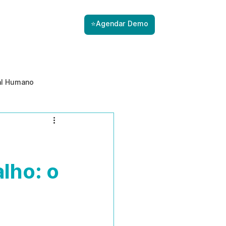
⭐Agendar Demo
al Humano
ade
Gestão de Riscos com IA
Prevenção de ameaças internas
lho: o