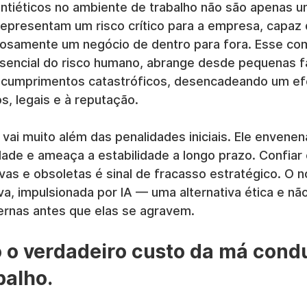
iéticos no ambiente de trabalho não são apenas u
representam um risco crítico para a empresa, capaz 
iosamente um negócio de dentro para fora. Esse co
encial do risco humano, abrange desde pequenas fa
scumprimentos catastróficos, desencadeando um ef
s, legais e à reputação.
vai muito além das penalidades iniciais. Ele envenen
dade e ameaça a estabilidade a longo prazo. Confiar
vas e obsoletas é sinal de fracasso estratégico. O 
a, impulsionada por IA — uma alternativa ética e não
ernas antes que elas se agravem.
o verdadeiro custo da má condu
balho.