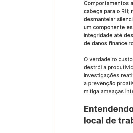
Comportamentos ant
cabeça para o RH; 
desmantelar silenc
um componente ess
integridade até de
de danos financeiro
O verdadeiro custo 
destrói a produtivi
investigações reati
a prevenção proativ
mitiga ameaças int
Entendendo 
local de tra