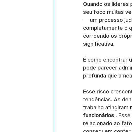
Quando os líderes
seu foco muitas ve
— um processo judi
completamente o qu
corroendo os própr
significativa.
É como encontrar 
pode parecer admini
profunda que ameaç
Esse risco crescen
tendências. As den
trabalho atingiram
funcionários
 . Ess
relacionado ao fat
conseguem conter.