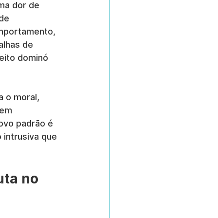
ma dor de 
de 
mportamento, 
lhas de 
eito dominó 
a o moral, 
 em 
novo padrão é 
 intrusiva que 
ta no 