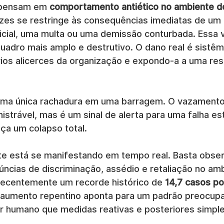
 pensam em 
comportamento antiético no ambiente de
zes se restringe às consequências imediatas de um 
cial, uma multa ou uma demissão conturbada. Essa v
adro mais amplo e destrutivo. O dano real é sistêmi
ios alicerces da organização e expondo-a a uma res
uma única rachadura em uma barragem. O vazamento
strável, mas é um sinal de alerta para uma falha est
a um colapso total.
te está se manifestando em tempo real. Basta obser
úncias de discriminação, assédio e retaliação no am
 recentemente um recorde histórico de 
14,7 casos po
e aumento repentino aponta para um padrão preocupa
or humano que medidas reativas e posteriores simpl