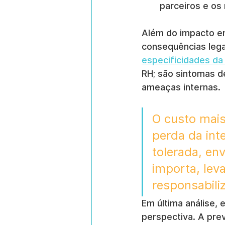
parceiros e os 
Além do impacto em
consequências lega
especificidades da
RH; são sintomas d
ameaças internas.
O custo mais
perda da int
tolerada, en
importa, lev
responsabili
Em última análise,
perspectiva. A prev