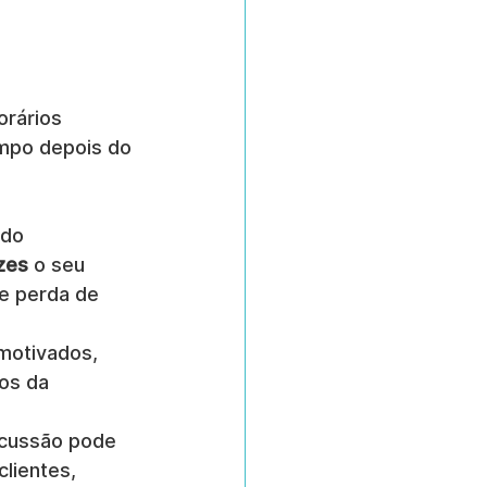
orários 
mpo depois do 
ado 
ezes
 o seu 
e perda de 
motivados, 
os da 
rcussão pode 
ientes, 