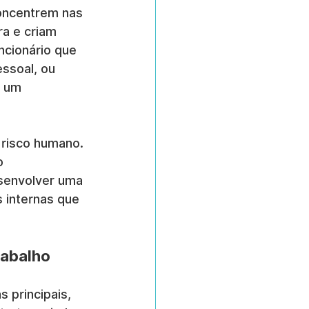
oncentrem nas 
a e criam 
cionário que 
ssoal, ou 
o um 
 risco humano. 
o 
senvolver uma 
s internas que 
rabalho
 principais, 