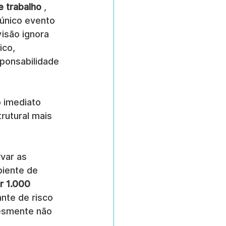
 trabalho
 , 
único evento 
isão ignora 
co, 
ponsabilidade 
 imediato 
rutural mais 
var as 
biente de 
r 1.000 
nte de risco 
esmente não 