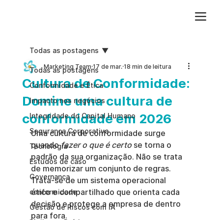
Adicione um parágrafo. Clique em "Editar texto" para atualizar a fonte, o tamanho e outras configurações. Para alterar e reutilizar temas de texto, acesse Estilos do site.
Todas as postagens
Marketing Team
17 de mar.
18 min de leitura
Todas as postagens
Cultura de Conformidade:
Conformidade e Ética
Domine uma cultura de
Impacto nos negócios
conformidade em 2026
Integridade do Capital Humano
Segurança Corporativa
Uma cultura de conformidade surge 
quando 
fazer o que é certo
 se torna o 
Tecnologia
padrão da sua organização. Não se trata 
Estudos de caso
de memorizar um conjunto de regras. 
Governança
Trata-se de um sistema operacional 
ético e compartilhado que orienta cada 
conformidade
decisão e protege a empresa de dentro 
Gestão de Riscos com IA
para fora.