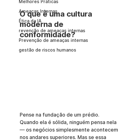
Melhores Práticas
Ameaças Internas
O que é uma cultura 
Ética da IA
moderna de 
revenção de ameaças internas
conformidade?
Prevenção de ameaças internas
gestão de riscos humanos
Pense na fundação de um prédio. 
Quando ela é sólida, ninguém pensa nela 
— os negócios simplesmente acontecem 
nos andares superiores. Mas se essa 