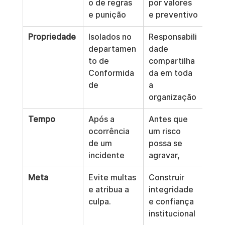
o de regras 
por valores 
e punição
e preventivo
Propriedade
Isolados no 
Responsabili
departamen
dade 
to de 
compartilha
Conformida
da em toda 
de
a 
organização
Tempo
Após a 
Antes que 
ocorrência 
um risco 
de um 
possa se 
incidente
agravar,
Meta
Evite multas 
Construir 
e atribua a 
integridade 
culpa.
e confiança 
institucional