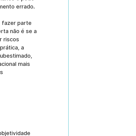
mento errado.
 fazer parte 
rta não é se a 
 riscos 
rática, a 
subestimado, 
acional mais 
s 
bjetividade 