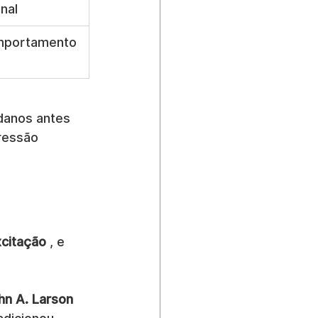
nal
mportamento 
danos antes 
ressão 
xcitação
 , e 
hn A. Larson