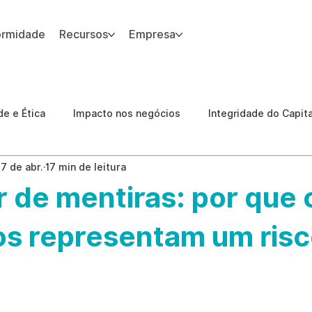
ormidade
Recursos
Empresa
 site.
e e Ética
Impacto nos negócios
Integridade do Capit
17 de abr.
17 min de leitura
nologia
Estudos de caso
Governança
conformid
 de mentiras: por que 
 Internas
Ética da IA
revenção de ameaças internas
fos representam um ris