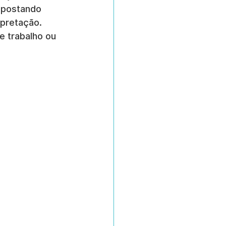
apostando 
rpretação. 
e trabalho ou 