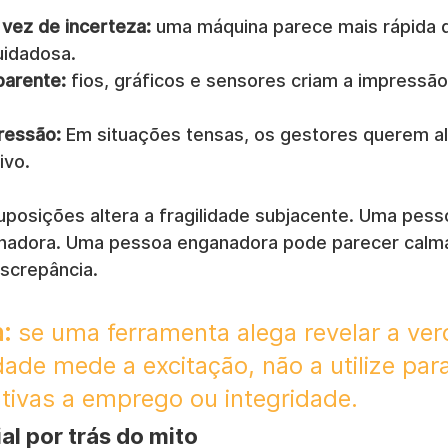
vez de incerteza:
 uma máquina parece mais rápida 
uidadosa.
parente:
 fios, gráficos e sensores criam a impressão
ressão:
 Em situações tensas, os gestores querem a
ivo.
osições altera a fragilidade subjacente. Uma pess
nadora. Uma pessoa enganadora pode parecer calma
iscrepância.
:
 se uma ferramenta alega revelar a ver
dade mede a excitação, não a utilize para
ativas a emprego ou integridade.
al por trás do mito