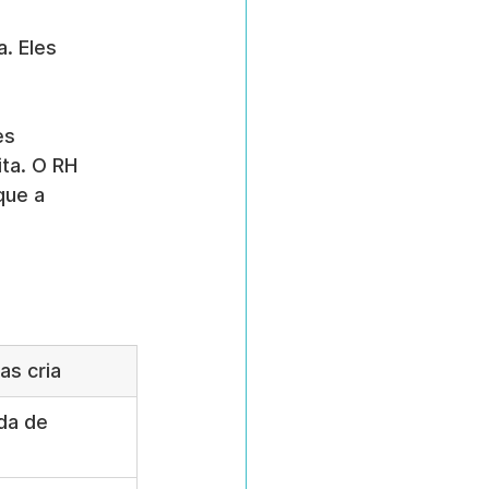
. Eles 
es 
ta. O RH 
que a 
as cria
da de 