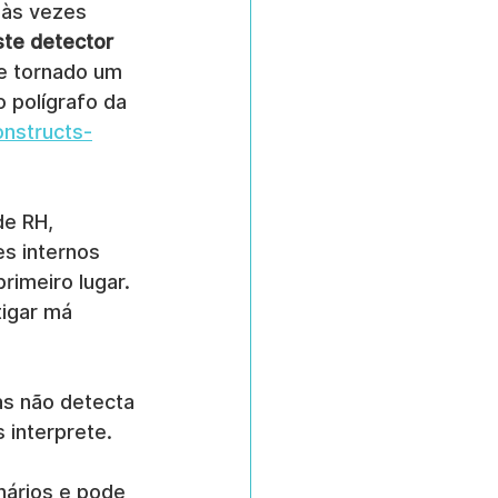
 às vezes 
ste detector 
e tornado um 
 polígrafo da 
onstructs-
e RH, 
s internos 
imeiro lugar. 
tigar má 
as não detecta 
 interprete. 
nários e pode 