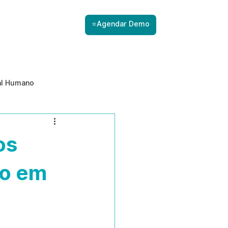
⭐Agendar Demo
al Humano
ade
Gestão de Riscos com IA
os
Prevenção de ameaças internas
co em