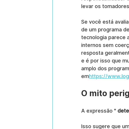
levar os tomadore
Se você está avali
de um programa de g
tecnologia parece a
internos sem coerç
resposta geralment
e é por isso que mu
amplo dos programa
em
https://www.lo
O mito peri
A expressão " 
dete
Isso sugere que um