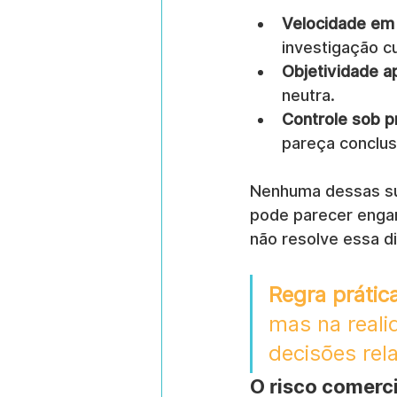
Velocidade em 
investigação c
Objetividade a
neutra.
Controle sob p
pareça conclus
Nenhuma dessas sup
pode parecer enga
não resolve essa d
Regra prática
mas na reali
decisões rel
O risco comerci