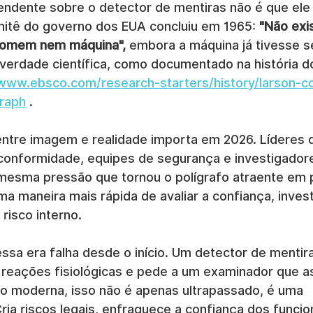
endente sobre o detector de mentiras não é que ele
mitê do governo dos EUA concluiu em 1965: 
"Não exi
homem nem máquina",
 embora a máquina já tivesse s
 verdade científica, como documentado na história do
/www.ebsco.com/research-starters/history/larson-c
graph
 .
entre imagem e realidade importa em 2026. Líderes d
conformidade, equipes de segurança e investigadore
mesma pressão que tornou o polígrafo atraente em pr
a maneira mais rápida de avaliar a confiança, inves
 risco interno.
ssa era falha desde o início. Um detector de mentir
 reações fisiológicas e pede a um examinador que as
 moderna, isso não é apenas ultrapassado, é uma 
ria riscos legais, enfraquece a confiança dos funcio