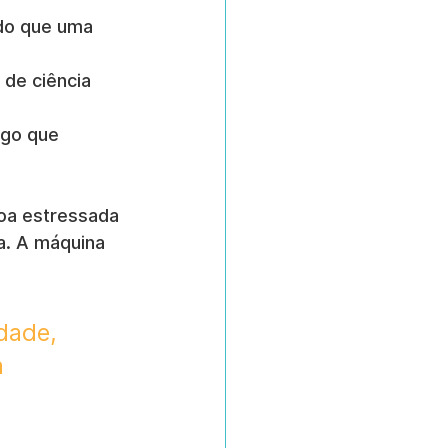
do que uma 
 de ciência 
lgo que 
oa estressada 
. A máquina 
dade, 
 