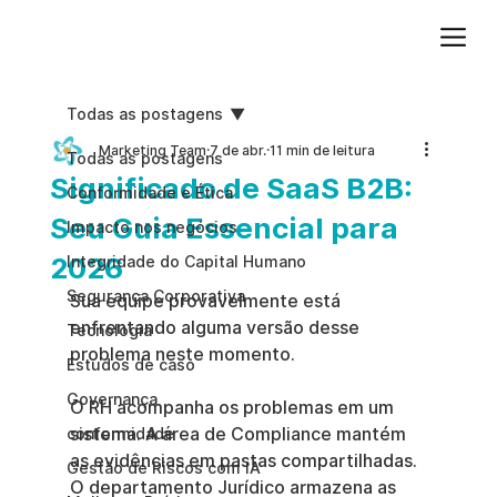
Adicione um parágrafo. Clique em "Editar texto" para atualizar a fonte, o tamanho e outras configurações. Para alterar e reutilizar temas de texto, acesse Estilos do site.
Todas as postagens
Marketing Team
7 de abr.
11 min de leitura
Todas as postagens
Significado de SaaS B2B:
Conformidade e Ética
Seu Guia Essencial para
Impacto nos negócios
2026
Integridade do Capital Humano
Segurança Corporativa
Sua equipe provavelmente está 
enfrentando alguma versão desse 
Tecnologia
problema neste momento.
Estudos de caso
Governança
O RH acompanha os problemas em um 
sistema. A área de Compliance mantém 
conformidade
as evidências em pastas compartilhadas. 
Gestão de Riscos com IA
O departamento Jurídico armazena as 