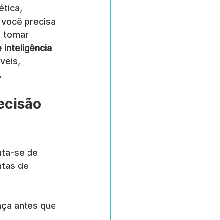
tica, 
 você precisa 
 tomar 
inteligência 
veis, 
.
ecisão 
ata-se de 
tas de 
nça antes que 