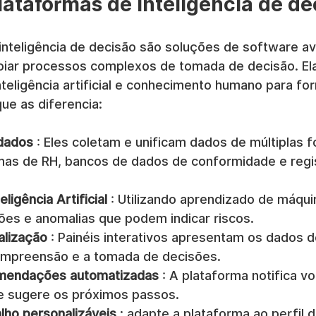
lataformas de inteligência de de
inteligência de decisão são soluções de software a
oiar processos complexos de tomada de decisão. E
nteligência artificial e conhecimento humano para for
que as diferencia:
 dados
 : Eles coletam e unificam dados de múltiplas f
emas de RH, bancos de dados de conformidade e regi
ligência Artificial
 : Utilizando aprendizado de máquin
es e anomalias que podem indicar riscos.
alização
 : Painéis interativos apresentam os dados d
compreensão e a tomada de decisões.
omendações automatizadas
 : A plataforma notifica v
s e sugere os próximos passos.
alho personalizáveis
 : adapte a plataforma ao perfil d