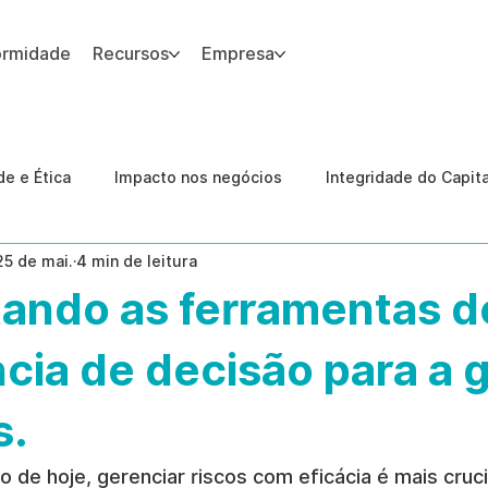
ormidade
Recursos
Empresa
 site.
e e Ética
Impacto nos negócios
Integridade do Capit
25 de mai.
4 min de leitura
nologia
Estudos de caso
Governança
conformid
tando as ferramentas d
 Internas
Ética da IA
revenção de ameaças internas
ncia de decisão para a 
s.
de hoje, gerenciar riscos com eficácia é mais cruci