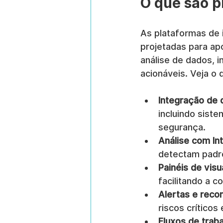
O que são p
As plataformas de 
projetadas para ap
análise de dados, i
acionáveis. Veja o 
Integração de
incluindo sist
segurança.
Análise com Inte
detectam padrõ
Painéis de visu
facilitando a 
Alertas e rec
riscos crítico
Fluxos de trab