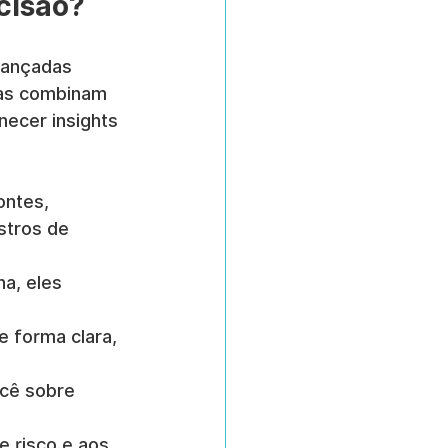
cisão?
vançadas 
las combinam 
necer insights 
ontes, 
stros de 
a, eles 
e forma clara, 
ocê sobre 
e risco e aos 