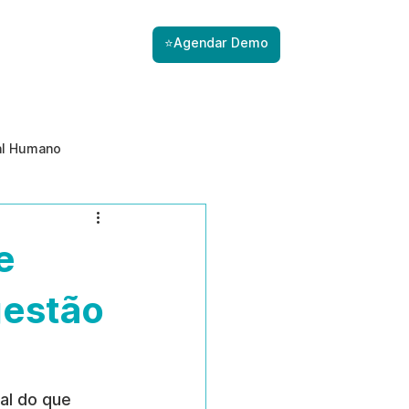
⭐Agendar Demo
al Humano
ade
Gestão de Riscos com IA
e
Prevenção de ameaças internas
gestão
al do que 