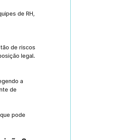
uipes de RH, 
tão de riscos 
posição legal.
egendo a 
nte de 
 que pode 