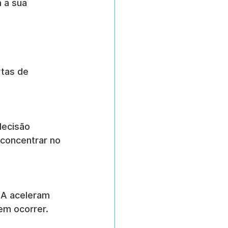
 a sua 
tas de 
decisão 
 concentrar no 
IA aceleram 
em ocorrer.