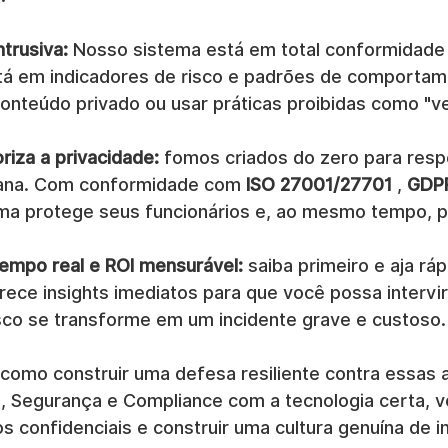
ntrusiva:
 Nosso sistema está em total conformidade
á em indicadores de risco e padrões de comportame
onteúdo privado ou usar práticas proibidas como "ve
riza a privacidade:
 fomos criados do zero para respe
ana. Com conformidade com 
ISO 27001/27701
 , 
GDP
ma protege seus funcionários e, ao mesmo tempo, p
empo real e ROI mensurável:
 saiba primeiro e aja rá
rece insights imediatos para que você possa intervir
co se transforme em um incidente grave e custoso.
 como construir uma defesa resiliente contra essas
RH, Segurança e Compliance com a tecnologia certa, 
 confidenciais e construir uma cultura genuína de i