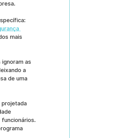
presa.
specífica:
gurança 
dos mais 
 ignoram as 
eixando a 
isa de uma 
 projetada 
dade 
 funcionários. 
programa 