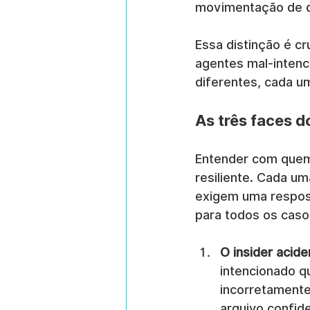
movimentação de d
Essa distinção é cr
agentes mal-intenc
diferentes, cada u
As três faces d
Entender com quem 
resiliente. Cada u
exigem uma respost
para todos os caso
O insider acide
intencionado qu
incorretament
arquivo confide