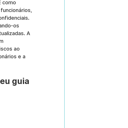
 É como 
funcionários, 
nfidenciais. 
nando-os 
ualizadas. A 
m 
iscos ao 
nários e a 
eu guia 