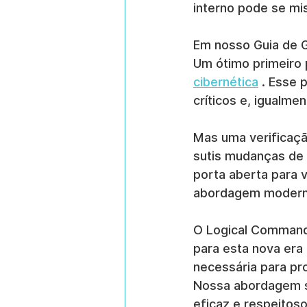
interno pode se mi
Em nosso Guia de G
Um ótimo primeiro
cibernética
 . Esse
críticos e, igualm
Mas uma verificaçã
sutis mudanças de 
porta aberta para 
abordagem modern
O Logical Commande
para esta nova era 
necessária para pro
Nossa abordagem s
eficaz e respeitoso