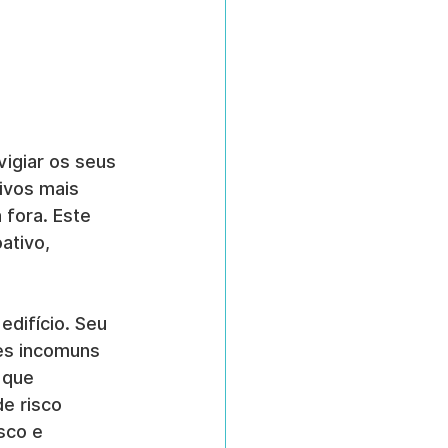
vigiar os seus 
ivos mais 
 fora. Este 
ativo, 
difício. Seu 
es incomuns 
 que 
e risco 
sco e 