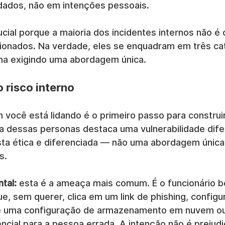
ados, não em intenções pessoais.
ucial porque a maioria dos incidentes internos não é
ionados. Na verdade, eles se enquadram em três ca
ma exigindo uma abordagem única.
o risco interno
você está lidando é o primeiro passo para construi
ma dessas personas destaca uma vulnerabilidade dife
a ética e diferenciada — não uma abordagem única
s.
ntal:
 esta é a ameaça mais comum. É o funcionário 
e, sem querer, clica em um link de phishing, configu
e uma configuração de armazenamento em nuvem ou
ncial para a pessoa errada. A intenção não é prejudic