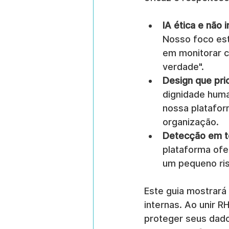
IA ética e não i
Nosso foco est
em monitorar c
verdade".
Design que prio
dignidade hum
nossa platafor
organização.
Detecção em t
plataforma ofe
um pequeno ris
Este guia mostrará
internas. Ao unir 
proteger seus dados