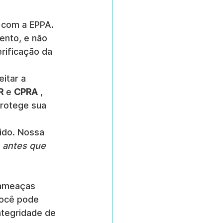
 com a EPPA. 
nto, e não 
rificação da 
itar a 
R
 e 
CPRA
 , 
rotege sua 
pido. Nossa 
 
antes que
 ameaças 
você pode 
ntegridade de 