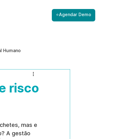
⭐Agendar Demo
al Humano
ade
Gestão de Riscos com IA
e risco
Prevenção de ameaças internas
chetes, mas e 
o? A gestão 