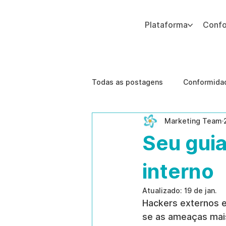
Plataforma
Conf
Adicione um parágrafo. Clique em "Editar texto" para atualizar a fonte, o tamanho e outras configurações. Para alterar e reutilizar temas de texto, acesse Estilos do
Todas as postagens
Conformidad
Marketing Team
Segurança Corporativa
Tec
Seu guia
Melhores Práticas
Ameaças
interno
Atualizado:
19 de jan.
Hackers externos e
gestão de riscos humanos
se as ameaças mais