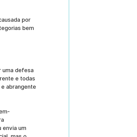
 causada por 
tegorias bem 
r uma defesa 
rente e todas 
 e abrangente 
bem-
ra 
 envia um 
ial, mas o 