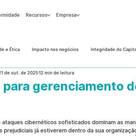
ormidade
Recursos
Empresa
 site.
e e Ética
Impacto nos negócios
Integridade do Capit
21 de out. de 2025
12 min de leitura
nologia
Estudos de caso
Governança
conformid
 para gerenciamento d
 Internas
Ética da IA
revenção de ameaças internas
 ataques cibernéticos sofisticados dominam as man
 prejudiciais já estiverem dentro da sua organizaçã