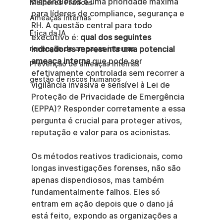
dispendiosos é uma prioridade máxima 
Melhores Práticas
para líderes de compliance, segurança e 
Ameaças Internas
RH. A questão central para todo 
Ética da IA
executivo é: 
qual dos seguintes 
revenção de ameaças internas
indicadores representa uma potencial 
ameaça interna
 que pode ser 
Prevenção de ameaças internas
efetivamente controlada sem recorrer a 
gestão de riscos humanos
vigilância invasiva e sensível à Lei de 
Proteção de Privacidade de Emergência 
(EPPA)? Responder corretamente a essa 
pergunta é crucial para proteger ativos, 
reputação e valor para os acionistas.
Os métodos reativos tradicionais, como 
longas investigações forenses, não são 
apenas dispendiosos, mas também 
fundamentalmente falhos. Eles só 
entram em ação depois que o dano já 
está feito, expondo as organizações a 