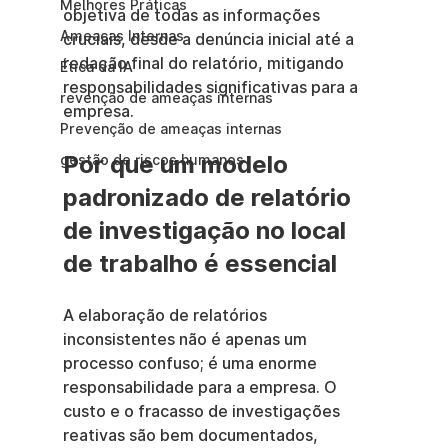
Melhores Práticas
objetiva de todas as informações 
Ameaças Internas
cruciais, desde a denúncia inicial até a 
redação final do relatório, mitigando 
Ética da IA
responsabilidades significativas para a 
revenção de ameaças internas
empresa.
Prevenção de ameaças internas
Por que um modelo 
gestão de riscos humanos
padronizado de relatório 
de investigação no local 
de trabalho é essencial
A elaboração de relatórios 
inconsistentes não é apenas um 
processo confuso; é uma enorme 
responsabilidade para a empresa. O 
custo e o fracasso de investigações 
reativas são bem documentados, 