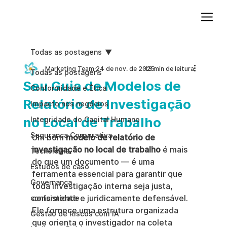
Adicione um parágrafo. Clique em "Editar texto" para atualizar a fonte, o tamanho e outras configurações. Para alterar e reutilizar temas de texto, acesse Estilos do site.
Todas as postagens
Marketing Team
24 de nov. de 2025
13 min de leitura
Todas as postagens
Seu Guia de Modelos de
Conformidade e Ética
Relatório de Investigação
Impacto nos negócios
no Local de Trabalho
Integridade do Capital Humano
Segurança Corporativa
Um bom 
modelo de relatório de 
investigação no local de trabalho
 é mais 
Tecnologia
do que um documento — é uma 
Estudos de caso
ferramenta essencial para garantir que 
Governança
toda investigação interna seja justa, 
consistente e juridicamente defensável. 
conformidade
Ele fornece uma estrutura organizada 
Gestão de Riscos com IA
que orienta o investigador na coleta 