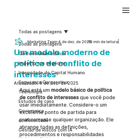
Adicione um parágrafo. Clique em "Editar texto" para atualizar a fonte, o tamanho e outras configurações. Para alterar e reutilizar temas de texto, acesse Estilos do site.
Todas as postagens
Marketing Team
4 de dez. de 2025
18 min de leitura
Todas as postagens
Um modelo moderno de
Conformidade e Ética
política de conflito de
Impacto nos negócios
interesses
Integridade do Capital Humano
Segurança Corporativa
Atualizado:
9 de dez. de 2025
Aqui está um 
modelo básico de política 
Tecnologia
de conflito de interesses
 que você pode 
Estudos de caso
usar imediatamente. Considere-o um 
Governança
excelente ponto de partida para 
praticamente qualquer organização. Ele 
conformidade
abrange todas as definições, 
Gestão de Riscos com IA
procedimentos e responsabilidades 