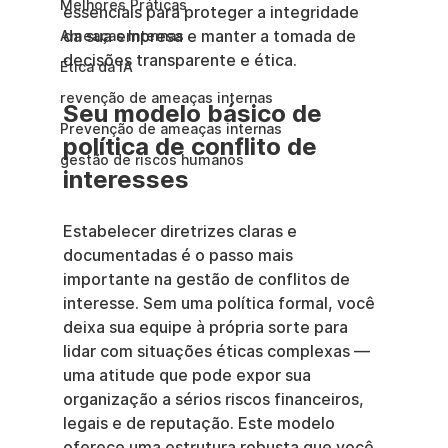
Melhores Práticas
essenciais para proteger a integridade 
da sua empresa e manter a tomada de 
Ameaças Internas
decisões transparente e ética.
Ética da IA
revenção de ameaças internas
Seu modelo básico de 
Prevenção de ameaças internas
política de conflito de 
gestão de riscos humanos
interesses
Estabelecer diretrizes claras e 
documentadas é o passo mais 
importante na gestão de conflitos de 
interesse. Sem uma política formal, você 
deixa sua equipe à própria sorte para 
lidar com situações éticas complexas — 
uma atitude que pode expor sua 
organização a sérios riscos financeiros, 
legais e de reputação. Este modelo 
oferece uma estrutura robusta que você 