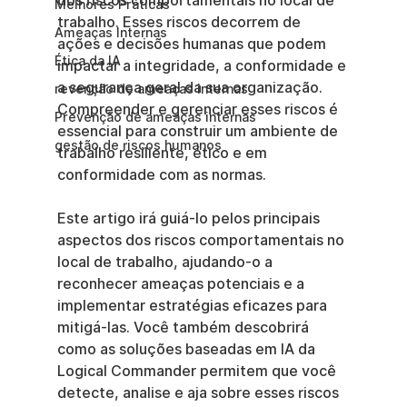
dos riscos comportamentais no local de 
Melhores Práticas
trabalho. Esses riscos decorrem de 
Ameaças Internas
ações e decisões humanas que podem 
Ética da IA
impactar a integridade, a conformidade e 
a segurança geral da sua organização. 
revenção de ameaças internas
Compreender e gerenciar esses riscos é 
Prevenção de ameaças internas
essencial para construir um ambiente de 
gestão de riscos humanos
trabalho resiliente, ético e em 
conformidade com as normas.
Este artigo irá guiá-lo pelos principais 
aspectos dos riscos comportamentais no 
local de trabalho, ajudando-o a 
reconhecer ameaças potenciais e a 
implementar estratégias eficazes para 
mitigá-las. Você também descobrirá 
como as soluções baseadas em IA da 
Logical Commander permitem que você 
detecte, analise e aja sobre esses riscos 