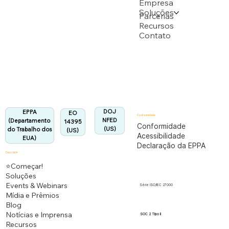
Empresa
Soluções
Apoiado por vários pedidos de patente do USPTO
Parcerias
Recursos
Contato
Departamento do Trabalho dos EUA
Totalmente em conformidade com o regulamento
EPPA.
Alinhado:
DOJ
EPPA
EO
Conformidade
NFED
(Departamento
14395
Conformidade
(US)
do Trabalho dos
(US)
Acessibilidade
EUA)
Declaração da EPPA
Descobrir
⭐Começar!
Soluções
Events & Webinars
Série ISO/IEC 27000
Mídia e Prêmios
Blog
Notícias e Imprensa
SOC 2 Tipo II
Recursos