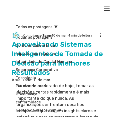
Adicione um parágrafo. Clique em "Editar texto" para atualizar a fonte, o tamanho e outras configurações. Para alterar e reutilizar temas de texto, acesse Estilos do site.
Todas as postagens
Compliance Team
10 de mar.
4 min de leitura
Todas as postagens
Aproveitando Sistemas
Conformidade e Ética
Inteligentes de Tomada de
Impacto nos negócios
Decisão para Melhores
Integridade do Capital Humano
Segurança Corporativa
Resultados
Tecnologia
Atualizado:
11 de mar.
No mundo acelerado de hoje, tomar as 
Estudos de caso
decisões certas rapidamente é mais 
Governança
importante do que nunca. As 
conformidade
organizações enfrentam desafios 
Gestão de Riscos com IA
complexos que exigem insights claros e 