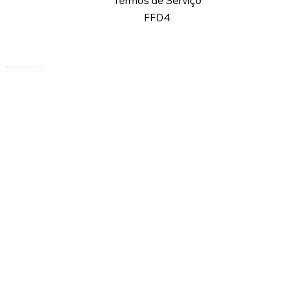
Termos de Serviço
FFD4
© 2026 Logical Commander Software Ltd. Todos os direitos reservados.