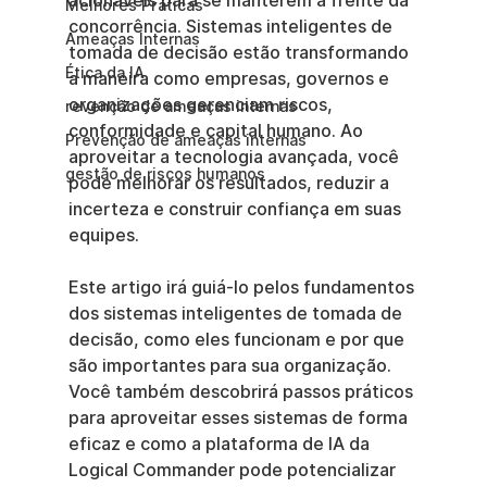
acionáveis para se manterem à frente da 
Melhores Práticas
concorrência. Sistemas inteligentes de 
Ameaças Internas
tomada de decisão estão transformando 
Ética da IA
a maneira como empresas, governos e 
organizações gerenciam riscos, 
revenção de ameaças internas
conformidade e capital humano. Ao 
Prevenção de ameaças internas
aproveitar a tecnologia avançada, você 
gestão de riscos humanos
pode melhorar os resultados, reduzir a 
incerteza e construir confiança em suas 
equipes.
Este artigo irá guiá-lo pelos fundamentos 
dos sistemas inteligentes de tomada de 
decisão, como eles funcionam e por que 
são importantes para sua organização. 
Você também descobrirá passos práticos 
para aproveitar esses sistemas de forma 
eficaz e como a plataforma de IA da 
Logical Commander pode potencializar 