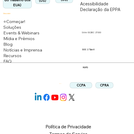
do Trabalho dos
(US)
Acessibilidade
EUA)
Declaração da EPPA
Descobrir
⭐Começar!
Soluções
Events & Webinars
Série ISO/IEC 27000
Mídia e Prêmios
Blog
Notícias e Imprensa
SOC 2 Tipo II
Recursos
FAQ
RGPD
CPRA
CCPA
Siga-nos:
Política de Privacidade