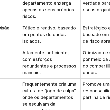
departamento enxerga 
verdade para
apenas os seus próprios 
riscos organi
riscos.
isão
Tático e reativo, baseado 
Estratégico e
em pontos de dados 
baseado em i
isolados.
de risco abr
Altamente ineficiente, 
Otimizado e 
com esforços 
por meio da
redundantes e processos 
do comparti
manuais.
dados.
Frequentemente cria uma 
Promove uma
cultura de "jogo de culpa", 
responsabili
onde os departamentos 
partilha de r
se esquivam da 