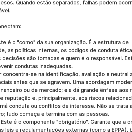
pesos. Quando estão separados, falhas podem ocorre
ável.
onectam:
ste é o "como" da sua organização. É a estrutura de 
e, as políticas internas, os códigos de conduta étic
 decisões são tomadas e quem é o responsável. Est
evenir condutas inadequadas.
ar concentra-se na identificação, avaliação e neutral
ciais antes que se agravem. Uma abordagem modern
financeiro ou de mercado; ela dá grande ênfase aos r
e reputação e, principalmente, aos riscos relacionad
á conduta ou conflitos de interesse. Não se trata 
ico; tudo começa e termina com as pessoas.
 Este é o componente "obrigatório". Garante que a o
s leis e regulamentações externas (como a EPPA),