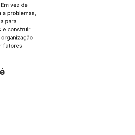
 Em vez de 
m a problemas, 
a para 
 e construir 
a organização 
 fatores 
é 