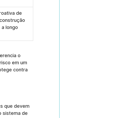
oativa de 
 construção 
a a longo 
erencia o 
 risco em um 
otege contra 
res que devem 
o sistema de 