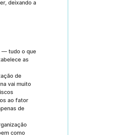
r, deixando a 
a — tudo o que 
abelece as 
ização de 
a vai muito 
iscos 
os ao fator 
apenas de 
rganização 
 bem como 