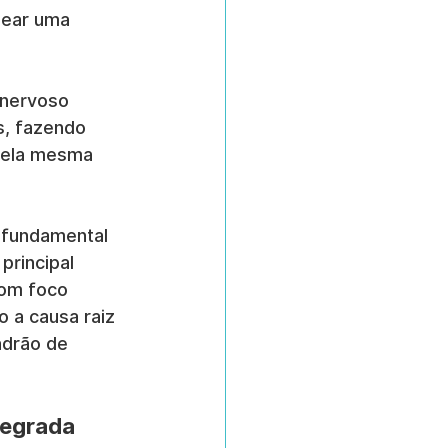
dear uma 
 nervoso 
s, fazendo 
pela mesma 
 fundamental 
principal 
com foco 
 a causa raiz 
adrão de 
tegrada 