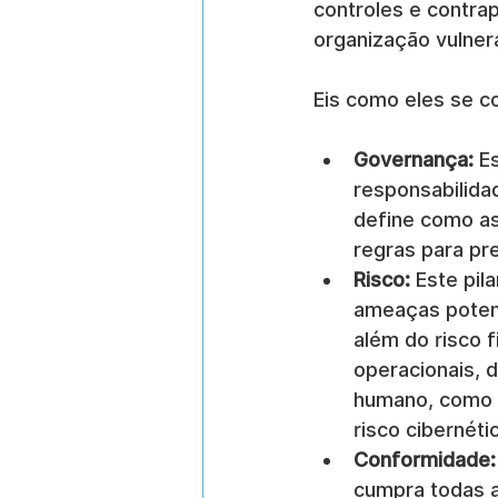
controles e contra
organização vulner
Eis como eles se c
Governança:
 E
responsabilidad
define como as
regras para pr
Risco:
 Este pil
ameaças poten
além do risco 
operacionais, d
humano, como m
risco cibernét
Conformidade:
cumpra todas a