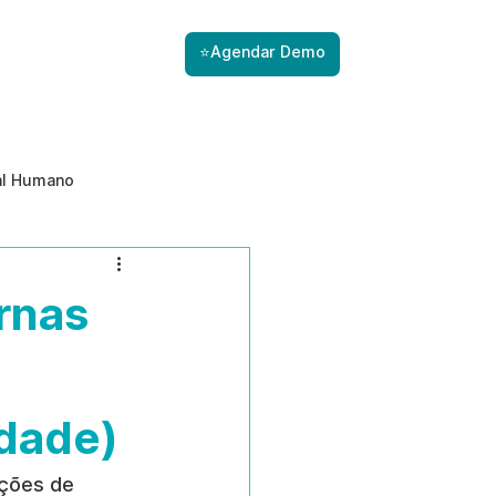
⭐Agendar Demo
al Humano
ade
Gestão de Riscos com IA
rnas
Prevenção de ameaças internas
idade)
nções de 