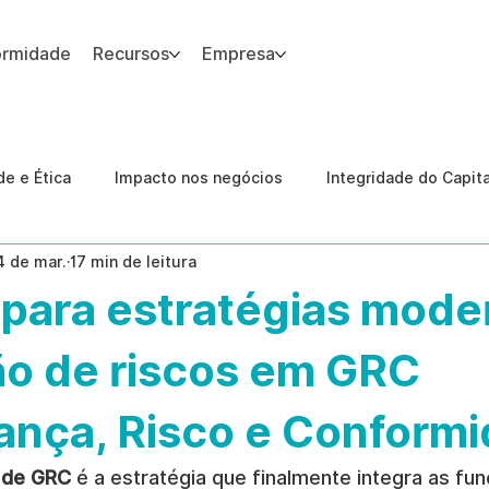
ormidade
Recursos
Empresa
 site.
e e Ética
Impacto nos negócios
Integridade do Capit
4 de mar.
17 min de leitura
nologia
Estudos de caso
Governança
conformid
 para estratégias mode
 Internas
Ética da IA
revenção de ameaças internas
ão de riscos em GRC
ança, Risco e Conform
s de GRC
 é a estratégia que finalmente integra as fu