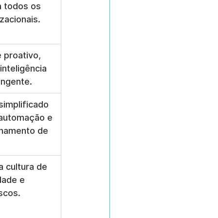
 todos os 
zacionais.
 proativo, 
nteligência 
angente.
simplificado 
 automação e 
lhamento de 
 cultura de 
dade e 
iscos.