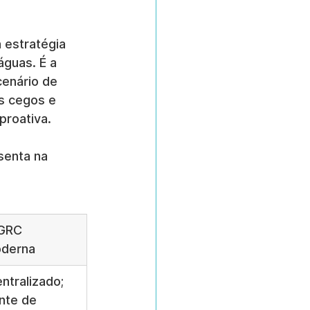
estratégia 
guas. É a 
cenário de 
s cegos e 
proativa.
senta na 
GRC 
oderna
entralizado; 
nte de 