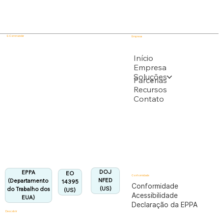
E-Commander
Empresa
USPTO
Início
Empresa
Soluções
Apoiado por vários pedidos de patente do USPTO
Parcerias
Recursos
Contato
Departamento do Trabalho dos EUA
Totalmente em conformidade com o regulamento
EPPA.
Alinhado:
DOJ
EPPA
EO
Conformidade
NFED
(Departamento
14395
Conformidade
(US)
do Trabalho dos
(US)
Acessibilidade
EUA)
Declaração da EPPA
Descobrir