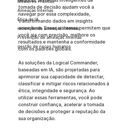
seguras. Sistemas inteligentes de 
Melhores Práticas
tomada de decisão ajudam você a 
Ameaças Internas
navegar por essa complexidade, 
Ética da IA
transformando dados em insights 
acionáveis. Esses sistemas permitem que 
revenção de ameaças internas
você aja com precisão, melhore os 
Prevenção de ameaças internas
resultados e mantenha a conformidade 
gestão de riscos humanos
com os padrões globais.
As soluções da Logical Commander, 
baseadas em IA, são projetadas para 
aprimorar sua capacidade de detectar, 
classificar e mitigar riscos relacionados à 
ética, integridade e segurança. Ao 
utilizar essas ferramentas, você pode 
construir confiança, acelerar a tomada 
de decisões e proteger a reputação da 
sua organização.