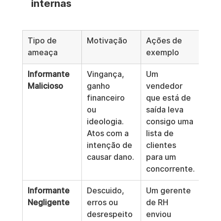
internas
Tipo de 
Motivação
Ações de 
Imp
ameaça
exemplo
neg
Informante 
Vingança, 
Um 
Rou
Malicioso
ganho 
vendedor 
pro
financeiro 
que está de 
inte
ou 
saída leva 
frau
ideologia. 
consigo uma 
fina
Atos com a 
lista de 
dano
intenção de 
clientes 
rep
causar dano.
para um 
concorrente.
Informante 
Descuido, 
Um gerente 
Viol
Negligente
erros ou 
de RH 
acid
desrespeito 
enviou 
de d