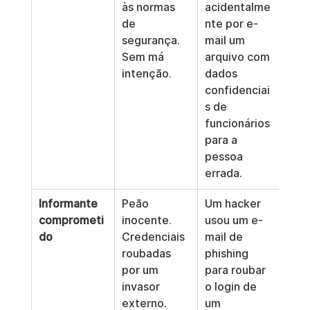
às normas 
acidentalme
mult
de 
nte por e-
des
segurança. 
mail um 
ento
Sem má 
arquivo com 
nor
intenção.
dados 
int
confidenciai
s de 
ope
funcionários 
.
para a 
pessoa 
errada.
Informante 
Peão 
Um hacker 
Exfi
comprometi
inocente. 
usou um e-
de d
do
Credenciais 
mail de 
ata
roubadas 
phishing 
ran
por um 
para roubar 
invasor 
o login de 
com
externo.
um 
men