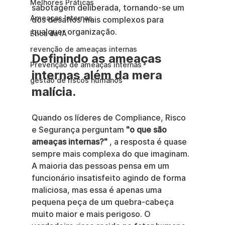
Melhores Práticas
sabotagem deliberada, tornando-se um 
Ameaças Internas
dos desafios mais complexos para 
qualquer organização.
Ética da IA
revenção de ameaças internas
Definindo as ameaças 
Prevenção de ameaças internas
internas além da mera 
gestão de riscos humanos
malícia.
Quando os líderes de Compliance, Risco 
e Segurança perguntam 
"o que são 
ameaças internas?"
 , a resposta é quase 
sempre mais complexa do que imaginam. 
A maioria das pessoas pensa em um 
funcionário insatisfeito agindo de forma 
maliciosa, mas essa é apenas uma 
pequena peça de um quebra-cabeça 
muito maior e mais perigoso. O 