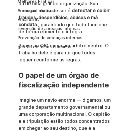
Melhores Práticas
ou de uma grande organização. Sua 
principal razão de ser é 
detectar e coibir 
Ameaças Internas
fraudes, desperdícios, abusos e má 
Ética da IA
conduta
 , garantindo que tudo funcione 
revenção de ameaças internas
de forma eficiente e íntegra.
Prevenção de ameaças internas
Pense no OIG como um árbitro neutro. O 
gestão de riscos humanos
trabalho dele é garantir que todos 
joguem conforme as regras.
O papel de um órgão de 
fiscalização independente
Imagine um navio enorme — digamos, um 
grande departamento governamental ou 
uma corporação multinacional. O capitão 
e a tripulação estão todos concentrados 
em chegar ao seu destino, que é a 