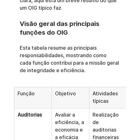
clara, aqui está um breve resumo do que 
um OIG típico faz.
Visão geral das principais 
funções do OIG
Esta tabela resume as principais 
responsabilidades, mostrando como 
cada função contribui para a missão geral 
de integridade e eficiência.
Função
Objetivo
Atividades 
típicas
Auditorias
Avaliar a 
Realização 
eficiência, a 
de 
economia e 
auditorias 
a eficácia 
financeiras 