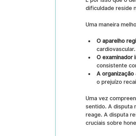
dificuldade reside 
Uma maneira melhor
O aparelho regi
cardiovascular.
O examinador i
consistente co
A organização 
o prejuízo rec
Uma vez compreendi
sentido. A disputa
reage. A disputa r
cruciais sobre hon