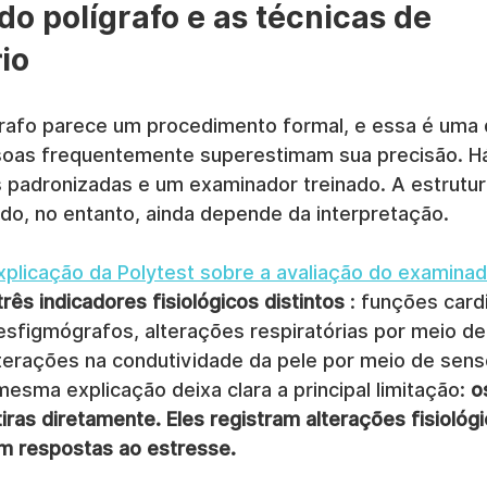
do polígrafo e as técnicas de 
io
rafo parece um procedimento formal, e essa é uma 
soas frequentemente superestimam sua precisão. Há
s padronizadas e um examinador treinado. A estrutur
tado, no entanto, ainda depende da interpretação.
xplicação da Polytest sobre a avaliação do examina
três indicadores fisiológicos distintos
 : funções card
esfigmógrafos, alterações respiratórias por meio de
erações na condutividade da pele por meio de sens
esma explicação deixa clara a principal limitação: 
o
as diretamente. Eles registram alterações fisiológi
m respostas ao estresse.