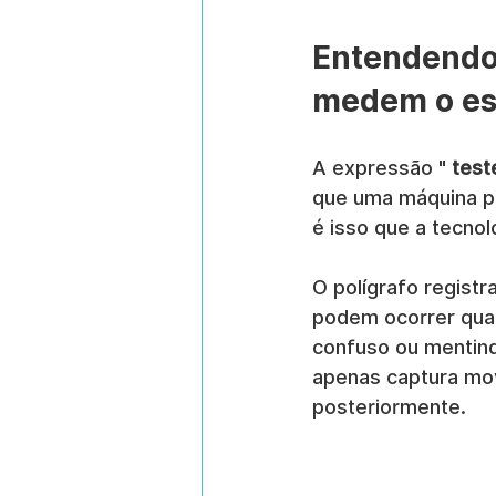
Entendendo 
medem o es
A expressão " 
test
que uma máquina po
é isso que a tecnol
O polígrafo registr
podem ocorrer qua
confuso ou mentind
apenas captura mov
posteriormente.