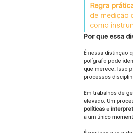
Regra prática
de medição d
como instru
Por que essa di
É nessa distinção 
polígrafo pode iden
que merece. Isso p
processos disciplin
Em trabalhos de ge
elevado. Um proces
políticas
 e 
interpr
a um único momento
É por isso que o de