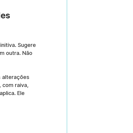
es 
nitiva. Sugere 
m outra. Não 
s alterações 
com raiva, 
plica. Ele 
 