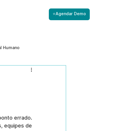
⭐Agendar Demo
al Humano
ade
Gestão de Riscos com IA
Prevenção de ameaças internas
onto errado. 
, equipes de 