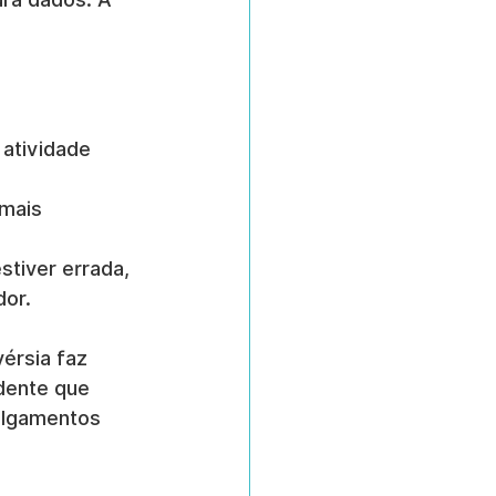
 atividade 
mais 
stiver errada, 
dor.
érsia faz 
dente que 
ulgamentos 