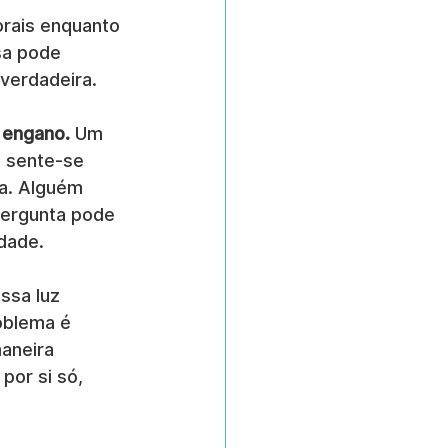
rais enquanto 
sa pode 
verdadeira.
 engano.
 Um 
 sente-se 
a. Alguém 
pergunta pode 
dade.
ssa luz 
oblema é 
aneira 
por si só, 