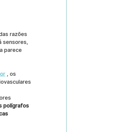
das razões 
 sensores, 
a parece 
dor
 , os 
iovasculares 
 
ores 
s polígrafos 
cas 