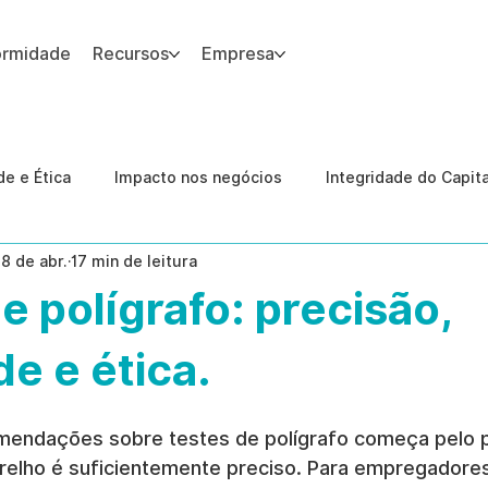
ormidade
Recursos
Empresa
 site.
e e Ética
Impacto nos negócios
Integridade do Capit
18 de abr.
17 min de leitura
nologia
Estudos de caso
Governança
conformid
e polígrafo: precisão,
 Internas
Ética da IA
revenção de ameaças internas
de e ética.
mendações sobre testes de polígrafo começa pelo p
relho é suficientemente preciso. Para empregadores