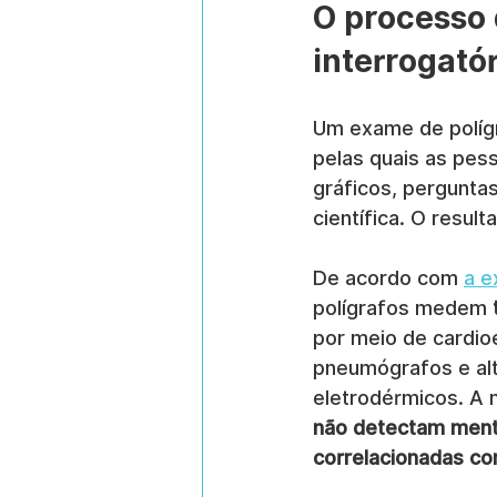
O processo 
interrogatór
Um exame de políg
pelas quais as pes
gráficos, pergunta
científica. O resul
De acordo com 
a e
polígrafos medem 
por meio de cardio
pneumógrafos e alt
eletrodérmicos. A m
não detectam mentir
correlacionadas co