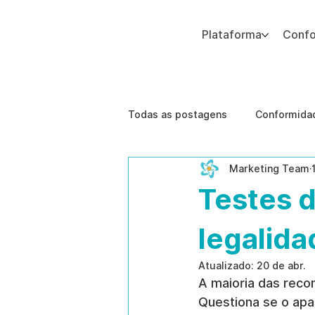
Plataforma
Conf
Adicione um parágrafo. Clique em "Editar texto" para atualizar a fonte, o tamanho e outras configurações. Para alterar e reutilizar temas de texto, acesse Estilos do
Todas as postagens
Conformidad
Marketing Team
Segurança Corporativa
Tec
Testes d
Melhores Práticas
Ameaças
legalida
Atualizado:
20 de abr.
A maioria das reco
gestão de riscos humanos
Questiona se o apa