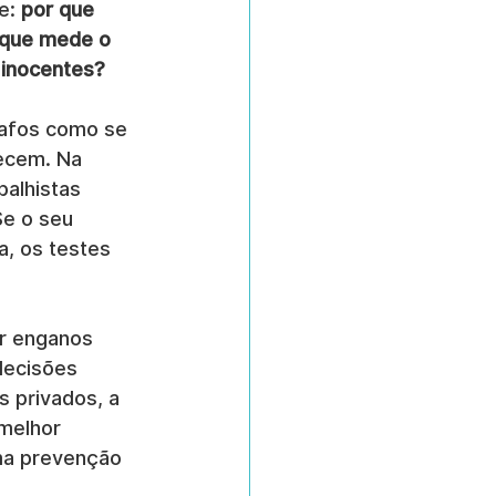
e: 
por que 
 que mede o 
 inocentes?
rafos como se 
ecem. Na 
balhistas 
Se o seu 
a, os testes 
ar enganos 
decisões 
s privados, a 
melhor 
a prevenção 