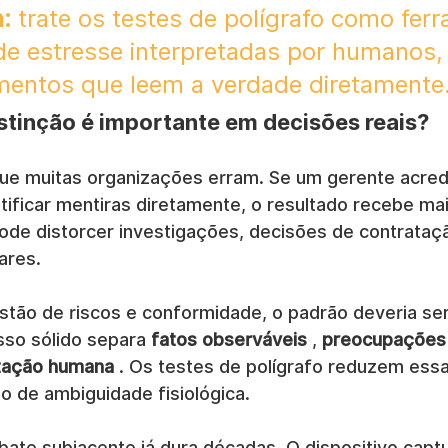
:
 trate os testes de polígrafo como fer
e estresse interpretadas por humanos, 
mentos que leem a verdade diretamente
stinção é importante em decisões reais?
que muitas organizações erram. Se um gerente acred
tificar mentiras diretamente, o resultado recebe ma
ode distorcer investigações, decisões de contrataç
ares.
stão de riscos e conformidade, o padrão deveria ser
so sólido separa 
fatos observáveis
 , 
preocupações 
etação humana
 . Os testes de polígrafo reduzem essa
 de ambiguidade fisiológica.
bate subjacente já dura décadas. O dispositivo capt