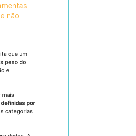
ramentas 
e não 
.
ita que um 
is peso do 
ão e 
 mais 
definidas por 
s categorias 
ura dados. A 