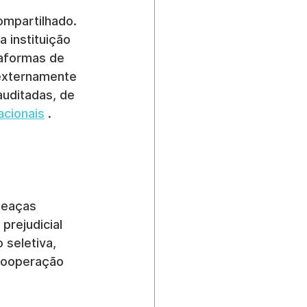
mpartilhado. 
 instituição 
aformas de 
 externamente 
uditadas, de 
acionais
 .
meaças 
rejudicial 
seletiva, 
 cooperação 