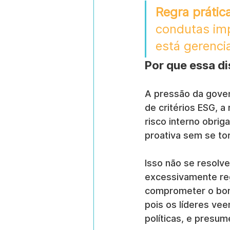
Regra prática
condutas imp
está gerenci
Por que essa di
A pressão da gover
de critérios ESG, a
risco interno obri
proativa sem se to
Isso não se resolv
excessivamente re
comprometer o bom
pois os líderes ve
políticas, e presum