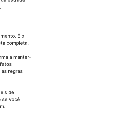
.
amento. É o 
sta completa.
orma a manter-
fatos 
 as regras 
eis de 
e se você 
em.