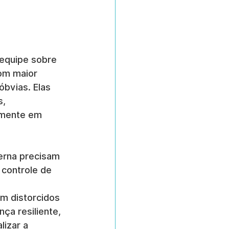
 equipe sobre 
om maior 
bvias. Elas 
, 
amente em 
erna precisam 
 controle de 
m distorcidos 
ça resiliente, 
izar a 