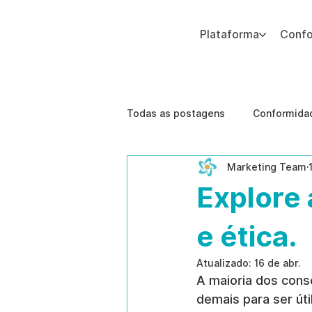
Plataforma
Conf
Adicione um parágrafo. Clique em "Editar texto" para atualizar a fonte, o tamanho e outras configurações. Para alterar e reutilizar temas de texto, acesse Estilos do
Todas as postagens
Conformidad
Marketing Team
Segurança Corporativa
Tec
Explore 
Melhores Práticas
Ameaças
e ética.
Atualizado:
16 de abr.
A maioria dos conse
gestão de riscos humanos
demais para ser úti