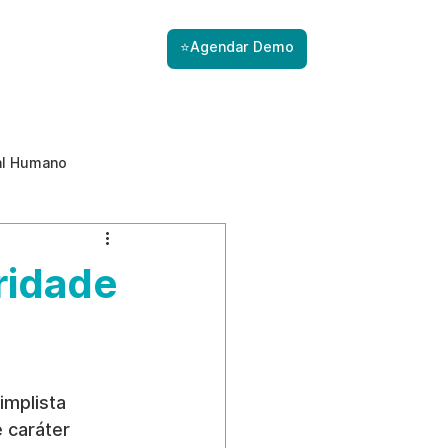
⭐Agendar Demo
al Humano
ade
Gestão de Riscos com IA
ridade
Prevenção de ameaças internas
implista 
 caráter 