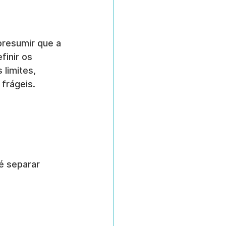
presumir que a 
inir os 
limites, 
frágeis.
é separar 