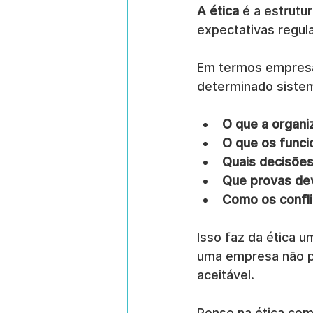
A ética
 é a estrutur
expectativas regul
Em termos empresar
determinado sistem
O que a organi
O que os funci
Quais decisõe
Que provas de
Como os confl
Isso faz da ética 
uma empresa não p
aceitável.
Pense na ética como