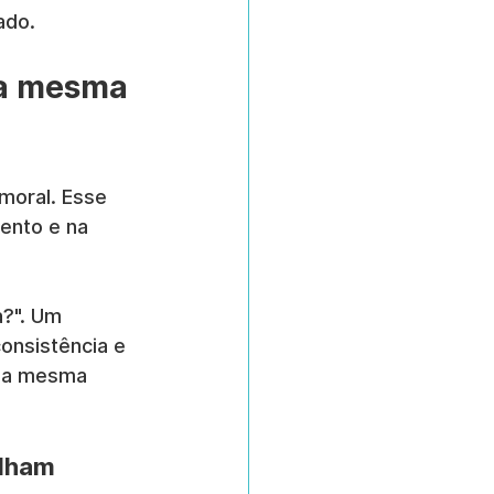
ado.
 a mesma 
moral. Esse 
ento e na 
?". Um 
onsistência e 
o a mesma 
alham