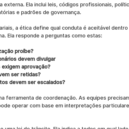
a externa. Ela inclui leis, códigos profissionais, políti
atórias e padrões de governança.
iais, a ética define qual conduta é aceitável dentro
a. Ela responde a perguntas como estas:
zação proíbe?
onários devem divulgar
s exigem aprovação?
vem ser retidas?
itos devem ser escalados?
uma ferramenta de coordenação. As equipes precisam
ode operar com base em interpretações particulare
 uma lei de trânsito. Ela indica a todos em qual lado