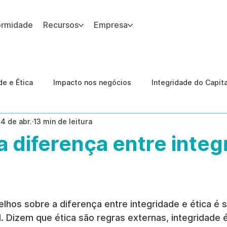
ormidade
Recursos
Empresa
 site.
e e Ética
Impacto nos negócios
Integridade do Capit
14 de abr.
13 min de leitura
nologia
Estudos de caso
Governança
conformid
a diferença entre integ
 Internas
Ética da IA
revenção de ameaças internas
lhos sobre a diferença entre integridade e ética é s
l. Dizem que ética são regras externas, integridade é