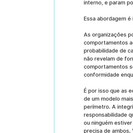
interno, e param por
Essa abordagem é i
As organizações po
comportamentos ace
probabilidade de c
não revelam de for
comportamentos so
conformidade enqua
É por isso que as 
de um modelo mais p
perímetro. A integ
responsabilidade q
ou ninguém estiver
precisa de ambos. 