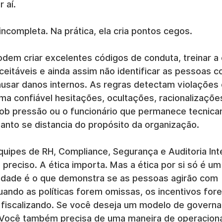
 aí.
ncompleta. Na prática, ela cria pontos cegos.
dem criar excelentes códigos de conduta, treinar a
itáveis e ainda assim não identificar as pessoas c
ausar danos internos. As regras detectam violações ó
ma confiável hesitações, ocultações, racionalizações
b pressão ou o funcionário que permanece tecnic
nto se distancia do propósito da organização.
equipes de RH, Compliance, Segurança e Auditoria Int
reciso. A ética importa. Mas a ética por si só é um
ridade é o que demonstra se as pessoas agirão com 
uando as políticas forem omissas, os incentivos fore
 fiscalizando. Se você deseja um modelo de governan
Você também precisa de uma maneira de operacional