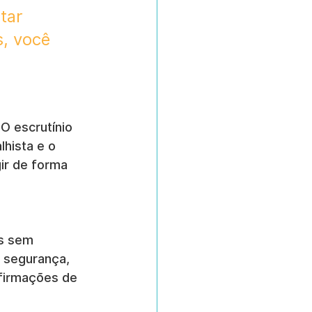
tar 
, você 
O escrutínio 
lhista e o 
ir de forma 
s sem 
 segurança, 
firmações de 