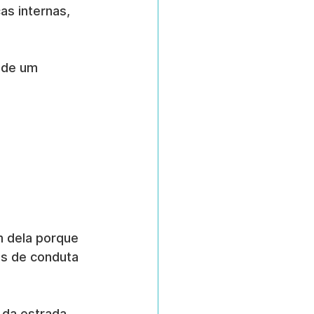
cas internas, 
 de um 
 dela porque 
s de conduta 
 da estrada 