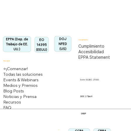
Totalmente alineado con la Regulación EPPA
Alineado:
DOJ
EPPA (Dep. de
EO
Cumplimiento
NFED
Trabajo de EE.
14395
Cumplimiento
(US)
UU.)
(EEUU)
Accesibilidad
EPPA Statement
Descubrir
⭐¡Comenzar!
Todas las soluciones
Events & Webinars
Serie ISO/IEC 27000
Medios y Premios
Blog Posts
Noticias y Prensa
SOC 2 Tipo II
Recursos
FAQ
GRDP
Síganos: