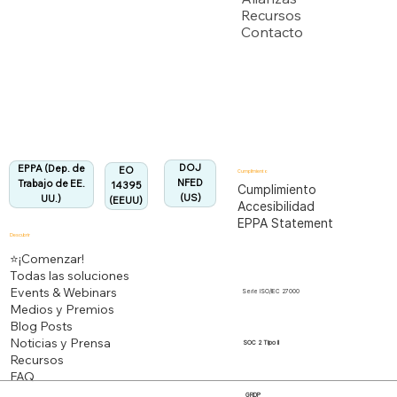
Recursos
Contacto
Departamento de Trabajo de EEUU
Totalmente alineado con la Regulación EPPA
Alineado:
DOJ
EPPA (Dep. de
EO
Cumplimiento
NFED
Trabajo de EE.
14395
Cumplimiento
(US)
UU.)
(EEUU)
Accesibilidad
EPPA Statement
Descubrir
⭐¡Comenzar!
Todas las soluciones
Events & Webinars
Serie ISO/IEC 27000
Medios y Premios
Blog Posts
Noticias y Prensa
SOC 2 Tipo II
Recursos
FAQ
GRDP