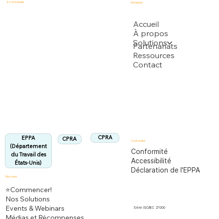
E-Commander
Entreprise
USPTO
Accueil
À propos
Solutions
Soutenu par plusieurs demandes de brevet USPTO
Partenariats
Ressources
Contact
Département du Travail des États-Unis
Entièrement conforme à la réglementation
EPPA
Aligné :
CPRA
EPPA
CPRA
Conformité
(Département
Conformité
du Travail des
Accessibilité
États-Unis)
Déclaration de l'EPPA
Découvrir
⭐Commencer!
Nos Solutions
Events & Webinars
Série ISO/IEC 27000
Médias et Récompenses