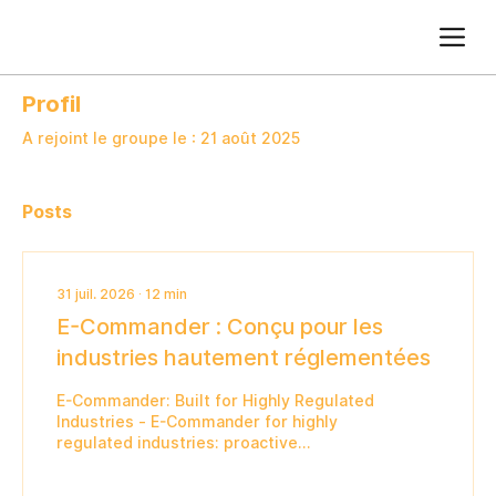
Ajoutez du texte. Cliquez sur « Modifier le texte » pour mettre à jour la police, la taille et plus encore. Pour modifier et réutiliser les thèmes de texte, accédez à Styles du site.
Profil
A rejoint le groupe le : 21 août 2025
Posts
31 juil. 2026
∙
12
min
E-Commander : Conçu pour les
industries hautement réglementées
E-Commander: Built for Highly Regulated
Industries - E-Commander for highly
regulated industries: proactive
governance, behavioral risk intelligence,
and