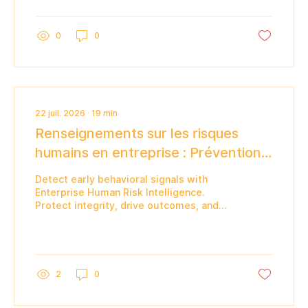
0
0
22 juil. 2026
∙
19
min
Renseignements sur les risques
humains en entreprise : Prévention
proactive
Detect early behavioral signals with
Enterprise Human Risk Intelligence.
Protect integrity, drive outcomes, and
preserve privacy for your organization.
2
0