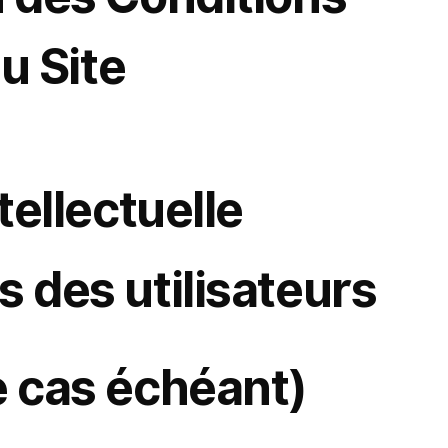
ns applicables. Si vous n’acceptez pas, n’accédez pas au site.
du Site
e partenariat.
ériel destiné aux partenaires.
ie inverse.
tellectuelle
al Commander ou à ses concédants et est protégé par les lois relatives à la propriété intellectuelle.
expresse.
s des utilisateurs
érêt pour un partenariat) doit être véridique et exact. En soumettant un tel contenu, vous :
tre demande ou de traiter votre requête.
tions légales.
e cas échéant)
), vous êtes responsable de :