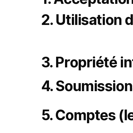
En utilisant ce site, vous acceptez de vous conformer à ces Conditions ainsi qu’à toutes les lois et réglementatio
2. Utilisation 
Vous pouvez utiliser ce site uniquement à des fins légales. Vous vous engagez à ne pas :
Utiliser le site d’une manière qui enfreint les lois applicables.
Tenter d’obtenir un accès non autorisé à toute partie du site ou à ses systèmes.
Introduire des logiciels malveillants, virus ou codes nuisibles.
Extraire, copier ou republier le contenu du site sans autorisation écrite.
Soumettre de fausses informations ou des informations trompeuses dans les formulaires de contact, d’essai ou d
Usurper l’identité d’une personne ou d’une organisation, ou utiliser une fausse identité ou affiliation.
Se présenter de manière mensongère afin d’accéder à des informations propriétaires, des démonstrations ou du mat
Accéder au site dans le but de concurrencer Logical Commander, y compris pour du benchmarking ou de l’ingénier
3. Propriété in
Tout le contenu du site — y compris les textes, images, logiciels, marques, logos et design — appartient à Logic
Vous ne pouvez pas reproduire, modifier, distribuer ou créer des œuvres dérivées sans notre autorisation écrite 
4. Soumission
Tout contenu que vous soumettez via des formulaires (par ex. formulaire de contact, demande de démonstration, int
Confirmez que vous n’agissez pas au nom d’un concurrent ou d’un tiers en violation de ces Conditions.
Nous accordez une licence non exclusive, libre de redevance, pour utiliser votre soumission afin de répondre à vo
Reconnaissez que toute soumission fausse, trompeuse ou mensongère peut entraîner des restrictions ou des ac
5. Comptes (l
Si des identifiants vous sont fournis pour accéder à des zones sécurisées (par ex. portails partenaires ou d’essai
Maintenir la confidentialité de vos identifiants.
Veiller à ce que les activités menées sous votre compte respectent ces Conditions.