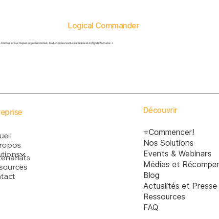
Logical Commander
s internes et aux risques organisationnels, tout en préservant la vie privée et la dignité humaine. »
Découvrir
reprise
⭐Commencer!
ueil
Nos Solutions
ropos
utions
Events & Webinars
tenariats
Médias et Récompe
sources
Blog
tact
Actualités et Presse
Ressources
FAQ