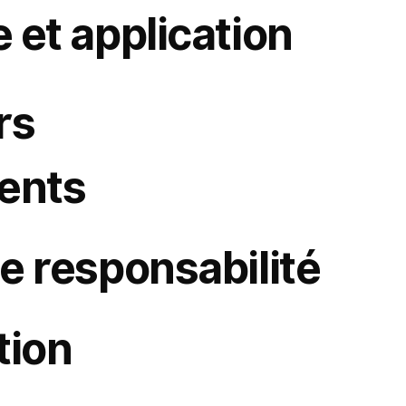
e et application
ts.
rs
e). Votre utilisation de ces services est soumise à leurs propres conditions et politiques de confidentialité. Nous ne sommes pas responsables des pratiques de tiers.
ents
de responsabilité
e votre utilisation du site.
) pour l’utilisation du site.
tion
te réclamation, dommage ou coût découlant de :