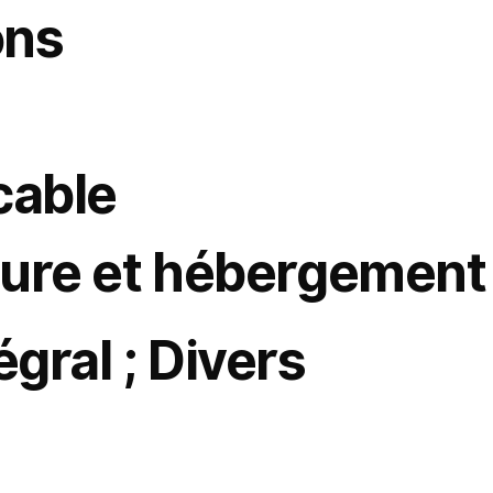
ons
n de la date d’entrée en vigueur. Votre utilisation continue du site après modification constitue votre acceptation.
en cas de violation de ces Conditions.
icable
aux tribunaux compétents de Tel Aviv, Israël.
cture et hébergement
onnent sur des serveurs sécurisés AWS ou d’autres prestataires tiers fiables choisis à notre discrétion. Nous pouvons modifier ou mettre à jour nos prestataires d
égral ; Divers
ement ou terme supplémentaire mentionné aux présentes ou affiché sur le site, constituent l’intégralité de l’accord entre vous et Logical Commander concernant l’util
sitions resteront pleinement en vigueur.
 comme une renonciation.
réalable de Logical Commander. Toute cession non autorisée sera nulle et non avenue.
s à la propriété intellectuelle, aux avertissements, à la limitation de responsabilité, à l’indemnisation et au droit applicable — resteront en vigueur après la résiliation.