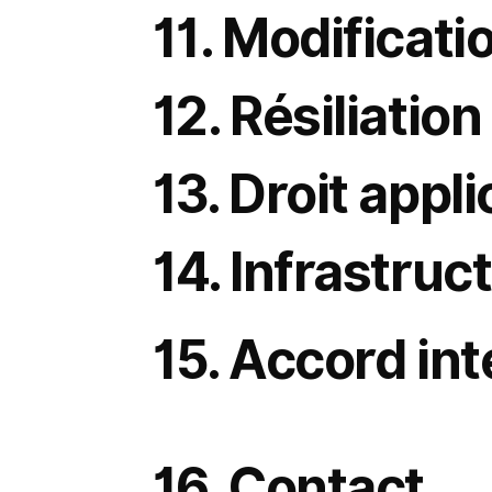
11. Modificati
Nous pouvons modifier ces Conditions à tout moment. La version mise à jour sera publiée sur le site avec indicatio
12. Résiliation
Nous pouvons mettre fin ou restreindre votre accès au site, à notre seule discrétion et sans préavis, notamment 
13. Droit appl
Ces Conditions sont régies par les lois de l’État d’Israël. Vous acceptez que tout litige soit soumis exclusivement 
14. Infrastru
Notre site est hébergé via Wix.com Ltd., et les systèmes internes de CRM et back-end de Logical Commander foncti
Commander n’est pas responsable des interruptions ou problèmes causés par des services d’hébergement tiers.
15. Accord int
Ces Conditions, ainsi que la Politique de confidentialité de Logical Commander Software Ltd. et tout avis, consent
Si une disposition de ces Conditions est jugée invalide ou inapplicable par un tribunal compétent, les autres dispo
Le fait que Logical Commander n’exerce pas un droit ou n’applique pas une disposition ne saurait être interprété
Vous ne pouvez céder ou transférer vos droits ou obligations en vertu de ces Conditions sans l’accord écrit p
Les dispositions de ces Conditions qui, de par leur nature, doivent survivre à la résiliation — y compris celles relative
Nous vous recommandons de conserver une copie de ces Conditions pour vos archives.
16. Contact