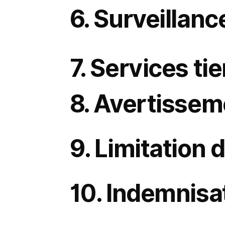
Ne pas partager vos identifiants avec des tiers non autorisés.
6. Surveillanc
Nous nous réservons le droit de :
Surveiller l’utilisation du site afin de détecter toute violation de ces Conditions.
Refuser l’accès au site pour toute raison, y compris en cas de fraude présumée ou d’abus par des concurrents.
Coopérer avec les autorités compétentes ou engager des actions légales si nécessaire pour protéger nos droi
7. Services tie
Nous pouvons intégrer ou créer des liens vers des services tiers (par ex. CRM, outils d’analytique, visioconférenc
8. Avertissem
Le site est fourni « tel quel » sans garantie d’aucune sorte.
Nous ne garantissons pas un fonctionnement ininterrompu, exempt d’erreurs ou sécurisé.
Le contenu est fourni à titre informatif uniquement et ne constitue ni un conseil ni un contrat.
9. Limitation 
Dans la mesure maximale permise par la loi :
Logical Commander ne peut être tenue responsable de tout dommage indirect, accessoire ou consécutif résultant d
Notre responsabilité totale pour toute réclamation ne saurait excéder le montant que vous avez payé (le cas échéant
10. Indemnisa
Vous acceptez d’indemniser et de dégager de toute responsabilité Logical Commander et ses affiliés pour tou
Votre mauvaise utilisation du site.
Votre violation de ces Conditions.
Votre atteinte aux droits de tiers, y compris les droits de propriété intellectuelle.