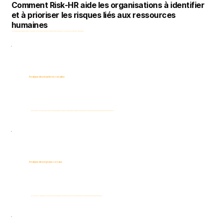
Comment Risk-HR aide les organisations à identifier
et à prioriser les risques liés aux ressources
humaines
Intelligence des risques humains assistée par l'IA, conçue pour soutenir la gouvernance, la conformité et l'intégrité organisationnelle tout en respectant la vie privée et la dignité humaine.
Analyse des réactions vocales
Des évaluations structurées conçues pour aider les organisations à identifier les indicateurs d'intégrité, de conformité, de fraude, de risques internes et de risques organisationnels dans un cadre cohérent et évolutif.
Analyse des signaux vocaux
Analyse contextuelle des indicateurs vocaux pour identifier l'implication perçue, la prise de conscience ou l'incertitude nécessitant une vérification et une atténuation supplémentaires.