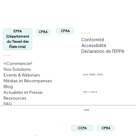
Entièrement conforme à la réglementation
EPPA
Aligné :
CPRA
EPPA
CPRA
Conformité
(Département
Conformité
du Travail des
Accessibilité
États-Unis)
Déclaration de l'EPPA
Découvrir
⭐Commencer!
Nos Solutions
Events & Webinars
Série ISO/IEC 27000
Médias et Récompenses
Blog
Actualités et Presse
SOC 2 Type II
Ressources
FAQ
RGPD
CPRA
CCPA
Suivez: