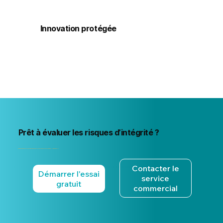
Innovation protégée
Logical Commander investit activement dans la propriété intellectuelle. Notre technologie est protégée par de multiples demandes de brevet auprès de l'USPTO, témoignant de notre engagement envers l'innovation et la protection de nos solutions propriétaires.
Prêt à évaluer les risques d’intégrité ?
Commencez à détecter les premiers signes avant-coureurs avec notre solution Risk-HR basée sur l'IA.
Contacter le
Démarrer l'essai
service
gratuit
commercial