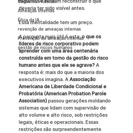
registros e tentam reconstruir o que 
Melhores Práticas
deveria ter sido visível antes.
Ameaças Internas
Ética da IA
Essa mentalidade tem um preço.
revenção de ameaças internas
A pergunta mais útil é esta: 
o que os 
Prevenção de ameaças internas
líderes de risco corporativo podem 
gestão de riscos humanos
aprender com uma área centenária 
construída em torno da gestão do risco 
humano antes que ele se agrave?
 A 
resposta é: mais do que a maioria dos 
executivos imagina. A 
Associação 
Americana de Liberdade Condicional e 
Probatória (American Probation Parole 
Association)
 passou gerações moldando 
sistemas que lidam com supervisão de 
alto volume e alto risco, sob restrições 
legais, éticas e operacionais. Essas 
restrições são surpreendentemente 