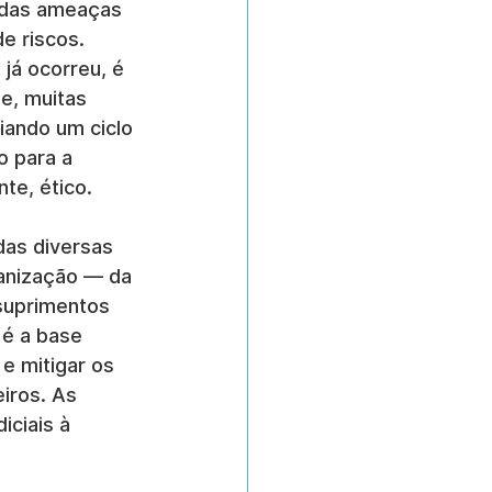
o das ameaças 
e riscos. 
já ocorreu, é 
e, muitas 
iando um ciclo 
 para a 
te, ético.
as diversas 
anização — da 
suprimentos 
é a base 
e mitigar os 
iros. As 
iciais à 