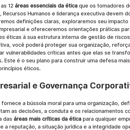
as 12 
áreas essenciais da ética
 que os tomadores d
, Recursos Humanos e liderança executiva devem do
remos definições claras, exploraremos seu impacto d
mpresarial e ofereceremos orientações práticas para
 éticas à sua estrutura interna de gestão de riscos.
tiva, você poderá proteger sua organização, reforça
ar vulnerabilidades críticas antes que elas se tran
s. Este é o seu plano para construir uma defesa mais 
incípios éticos.
presarial e Governança Corporat
l fornece a bússola moral para uma organização, def
entam as decisões, a conduta e os relacionamentos c
a das 
áreas mais críticas da ética
 para qualquer empr
 a reputação, a situação jurídica e a integridade ope