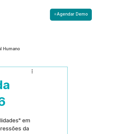
⭐Agendar Demo
al Humano
ade
Gestão de Riscos com IA
da
Prevenção de ameaças internas
6
lidades" em 
pressões da 