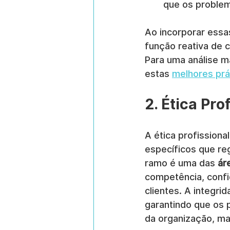
que os problem
Ao incorporar essa
função reativa de 
Para uma análise m
estas 
melhores prá
2. Ética Pro
A ética profissiona
específicos que re
ramo é uma das 
ár
competência, confid
clientes. A integr
garantindo que os p
da organização, ma