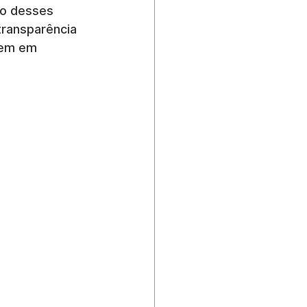
to desses 
transparência 
zem em 