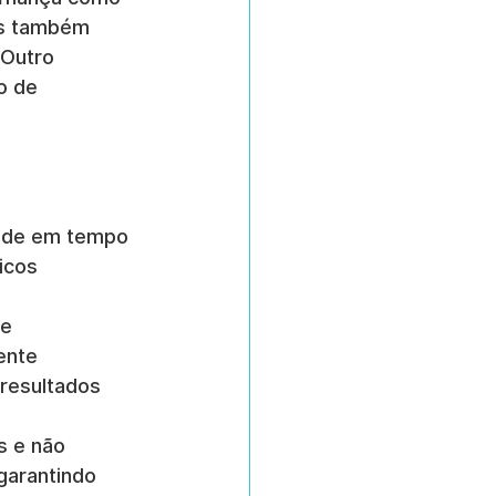
as também 
 Outro 
o de 
dade em tempo 
icos 
e 
ente 
resultados 
s e não 
garantindo 