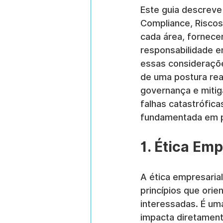
Este guia descreve 
Compliance, Riscos
cada área, fornece
responsabilidade e
essas considerações
de uma postura rea
governança e mitig
falhas catastrófica
fundamentada em pr
1. Ética Em
A ética empresaria
princípios que ori
interessadas. É um
impacta diretamente