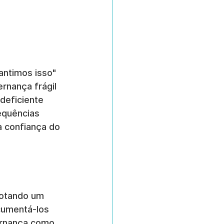
antimos isso" 
rnança frágil 
deficiente 
equências 
a confiança do 
dotando um 
cumentá-los 
ernança como 