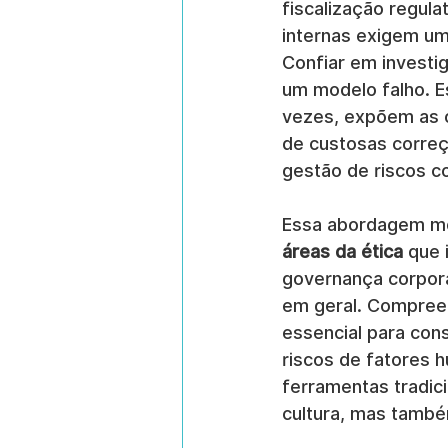
fiscalização regula
internas exigem um
Confiar em investi
um modelo falho. Es
vezes, expõem as o
de custosas correç
gestão de riscos co
Essa abordagem mo
áreas da ética
 que
governança corpora
em geral. Compreen
essencial para cons
riscos de fatores 
ferramentas tradici
cultura, mas també