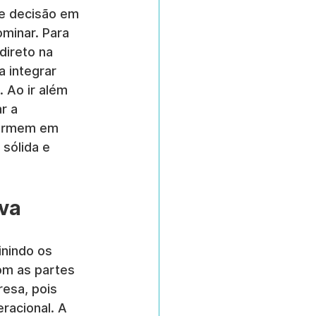
e decisão em 
minar. Para 
ireto na 
 integrar 
 Ao ir além 
r a 
sformem em 
sólida e 
iva
inindo os 
om as partes 
esa, pois 
racional. A 