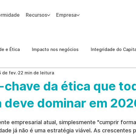
ormidade
Recursos
Empresa
 site.
e e Ética
Impacto nos negócios
Integridade do Capit
5 de fev.
22 min de leitura
nologia
Estudos de caso
Governança
conformid
-chave da ética que to
 Internas
Ética da IA
revenção de ameaças internas
 deve dominar em 202
te empresarial atual, simplesmente "cumprir forma
dade já não é uma estratégia viável. As crescentes 