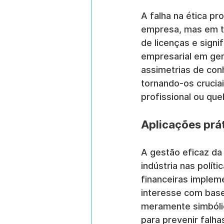
A falha na ética pr
empresa, mas em to
de licenças e signi
empresarial em ger
assimetrias de con
tornando-os crucia
profissional ou que
Aplicações prát
A gestão eficaz da 
indústria nas políti
financeiras implem
interesse com base
meramente simbólic
para prevenir falh