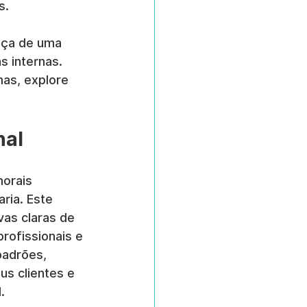
s.
nça de uma 
 internas. 
as, explore 
nal
morais 
ria. Este 
vas claras de 
rofissionais e 
padrões, 
us clientes e 
.