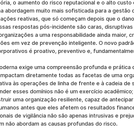
tória, o aumento do risco reputacional e o alto cust
a abordagem muito mais sofisticada para a gestão d
gações reativas, que só começam depois que o dano 
sas respostas pós-incidente são caras, disruptivas 
rganizações a uma responsabilidade ainda maior, cr
ões em vez de prevenção inteligente. O novo padrão
rporativos é proativo, preventivo e, fundamentalmen
derna exige uma compreensão profunda e prática d
 impactam diretamente todas as facetas de uma org
tiva às operações de linha de frente e à cadeia de 
der esses domínios não é um exercício acadêmico; 
truir uma organização resiliente, capaz de antecipar 
humanos antes que eles afetem os resultados finance
onais de vigilância não são apenas intrusivas e prejud
m não abordam as causas profundas do risco.