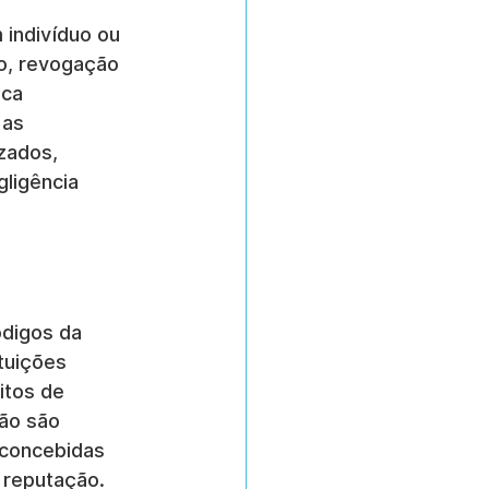
 indivíduo ou 
o, revogação 
ica 
as 
zados, 
ligência 
ódigos da 
tuições 
itos de 
ão são 
 concebidas 
 reputação.