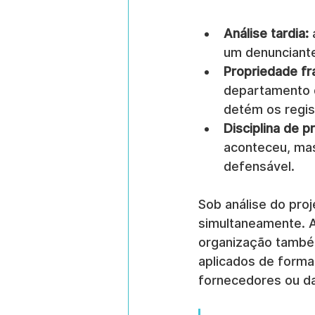
Análise tardia:
um denunciant
Propriedade f
departamento d
detém os regis
Disciplina de p
aconteceu, mas
defensável.
Sob análise do proj
simultaneamente. A
organização também
aplicados de forma
fornecedores ou d