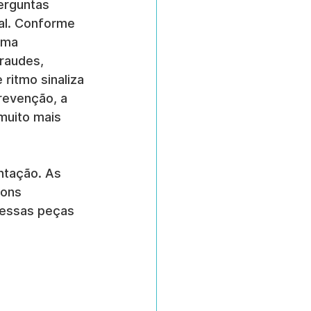
erguntas 
al. Conforme 
ama 
raudes, 
ritmo sinaliza 
revenção, a 
muito mais 
ntação. As 
bons 
 essas peças 