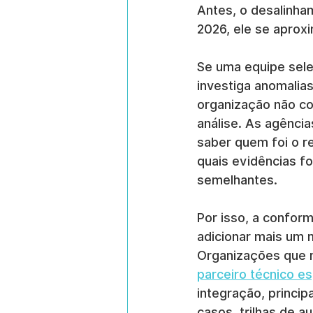
Antes, o desalinha
2026, ele se aprox
Se uma equipe sele
investiga anomalias
organização não c
análise. As agência
saber quem foi o r
quais evidências f
semelhantes.
Por isso, a confor
adicionar mais um 
Organizações que m
parceiro técnico e
integração, princi
casos, trilhas de 