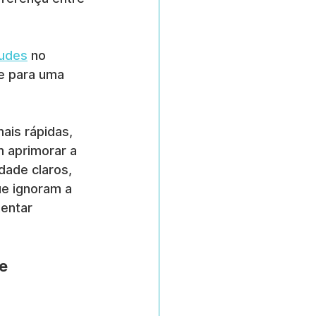
audes
 no 
e para uma 
ais rápidas, 
 aprimorar a 
ade claros, 
e ignoram a 
entar 
e 