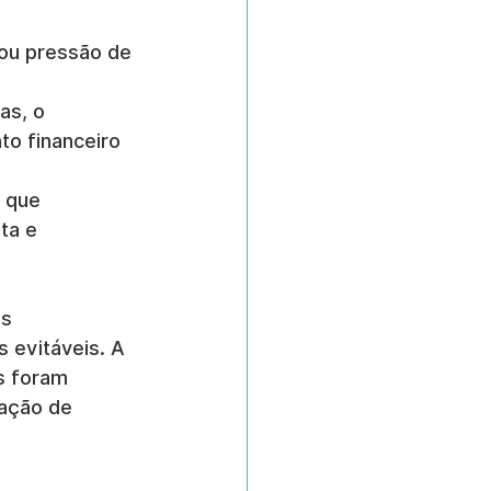
ou pressão de 
as, o 
o financeiro 
 que 
ta e 
s 
 evitáveis. A 
s foram 
ação de 