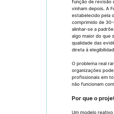
função de revisão d
vinham depois. A F
estabelecido pela 
comprimido de 30-6
alinhar-se a padrõe
algo maior do que s
qualidade das evid
direta à elegibilid
O problema real ra
organizações podem
profissionais em t
não funcionam com
Por que o proje
Um modelo reativo 