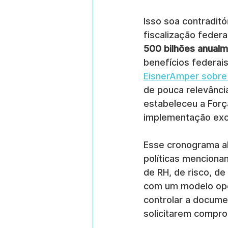
Isso soa contraditó
fiscalização feder
500 bilhões anual
benefícios federai
EisnerAmper sobre
de pouca relevânci
estabeleceu a Forç
implementação exc
Esse cronograma al
políticas menciona
de RH, de risco, d
com um modelo oper
controlar a documen
solicitarem compr