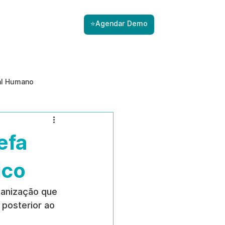
⭐Agendar Demo
al Humano
ade
Gestão de Riscos com IA
efa
Prevenção de ameaças internas
ico
ganização que 
posterior ao 