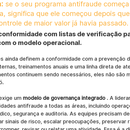
:
 se o seu programa antifraude começa
, significa que ele começou depois que
ontrole de maior valor já havia passado.
conformidade com listas de verificação pa
om o modelo operacional.
s ainda definem a conformidade com a prevenção d
nternas, treinamentos anuais e uma linha direta de at
entos continuem sendo necessários, eles não são m
ó.
exige um 
modelo de governança integrado
 . A lider
lidades antifraude a todas as áreas, incluindo operaç
rídico, segurança e auditoria. As equipes precisam 
car sinais de risco, escalar preocupações, preservar r
rromper, revisar ou relatar uma atividade. Essa é a d