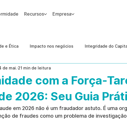
ormidade
Recursos
Empresa
 site.
e e Ética
Impacto nos negócios
Integridade do Capit
4 de mai.
21 min de leitura
nologia
Estudos de caso
Governança
conformid
idade com a Força-Tar
 Internas
Ética da IA
revenção de ameaças internas
de 2026: Seu Guia Prát
fraude em 2026 não é um fraudador astuto. É uma or
enção de fraudes como um problema de investigação 