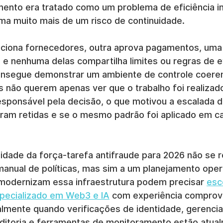
mento era tratado como um problema de eficiência in
ima muito mais de um risco de continuidade.
ciona fornecedores, outra aprova pagamentos, uma 
 e nenhuma delas compartilha limites ou regras de ev
onsegue demonstrar um ambiente de controle coeren
s não querem apenas ver que o trabalho foi realizad
esponsável pela decisão, o que motivou a escalada d
oram retidas e se o mesmo padrão foi aplicado em c
midade da força-tarefa antifraude para 2026 não se 
manual de políticas, mas sim a um planejamento opera
odernizam essa infraestrutura podem precisar 
esc
specializado em Web3 e IA
 com experiência compro
palmente quando verificações de identidade, gerenci
auditoria e ferramentas de monitoramento estão atua