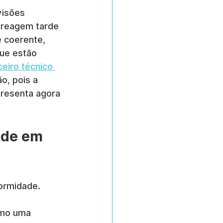
visões 
 reagem tarde 
 coerente, 
ue estão 
eiro técnico 
, pois a 
presenta agora 
ude em 
formidade.
omo uma 