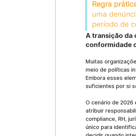
Regra prática
uma denúncia
período de c
A transição da 
conformidade c
Muitas organizaçõe
meio de políticas i
Embora esses elem
suficientes por si s
O cenário de 2026 
atribuir responsabi
compliance, RH, ju
único para identifi
decidir quando inte