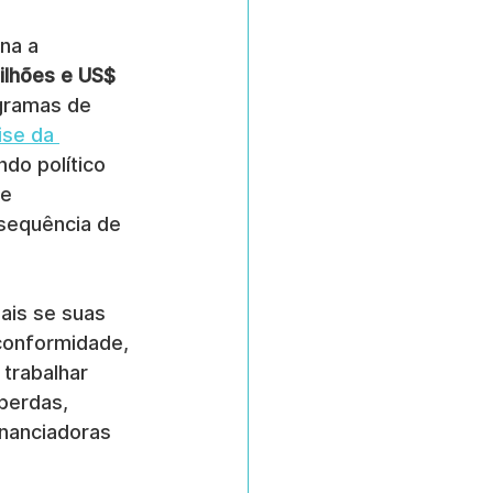
na a 
ilhões e US$ 
gramas de 
ise da 
do político 
e 
sequência de 
ais se suas 
conformidade, 
trabalhar 
perdas, 
inanciadoras 