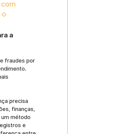
 com 
 o 
ra a 
e fraudes por 
endimento. 
ais 
ança precisa 
ões, finanças, 
de um método 
egistros e 
iferença entre 