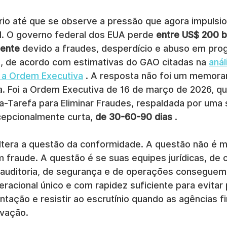
rio até que se observe a pressão que agora impulsio
al. O governo federal dos EUA perde 
entre US$ 200 b
mente
 devido a fraudes, desperdício e abuso em pro
s, de acordo com estimativas do GAO citadas na 
anál
 a Ordem Executiva
 . A resposta não foi um memoran
a. Foi a Ordem Executiva de 16 de março de 2026, qu
a-Tarefa para Eliminar Fraudes, respaldada por uma 
epcionalmente curta, 
de 30-60-90 dias
 .
tera a questão da conformidade. A questão não é m
m fraude. A questão é se suas equipes jurídicas, de 
e auditoria, de segurança e de operações conseguem 
acional único e com rapidez suficiente para evitar 
tação e resistir ao escrutínio quando as agências f
ovação.