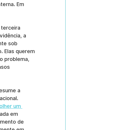
terna. Em 
terceira 
idência, a 
te sob 
o. Elas querem 
o problema, 
asos 
resume a 
cional. 
olher um 
vada em 
amento de 
lmente em 