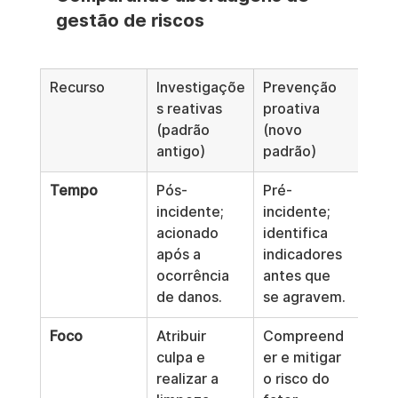
gestão de riscos
Recurso
Investigaçõe
Prevenção 
s reativas 
proativa 
(padrão 
(novo 
antigo)
padrão)
Tempo
Pós-
Pré-
incidente; 
incidente; 
acionado 
identifica 
após a 
indicadores 
ocorrência 
antes que 
de danos.
se agravem.
Foco
Atribuir 
Compreend
culpa e 
er e mitigar 
realizar a 
o risco do 