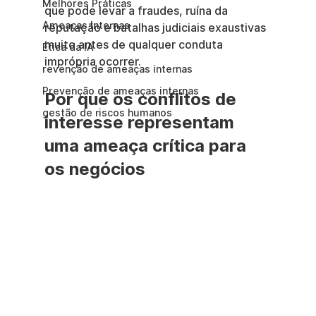
Melhores Práticas
que pode levar a fraudes, ruína da 
Ameaças Internas
reputação e batalhas judiciais exaustivas 
muito antes de qualquer conduta 
Ética da IA
imprópria ocorrer.
revenção de ameaças internas
Prevenção de ameaças internas
Por que os conflitos de 
gestão de riscos humanos
interesse representam 
uma ameaça crítica para 
os negócios