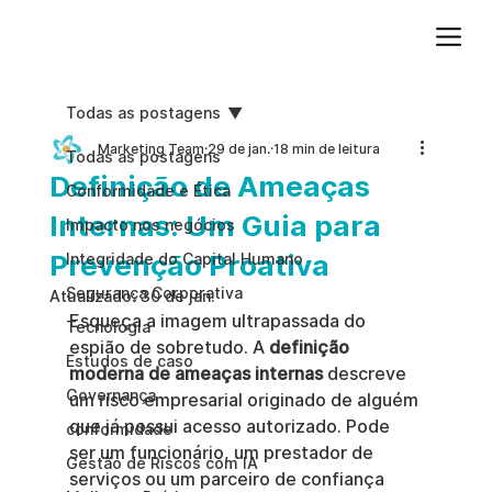
Adicione um parágrafo. Clique em "Editar texto" para atualizar a fonte, o tamanho e outras configurações. Para alterar e reutilizar temas de texto, acesse Estilos do site.
Todas as postagens
Marketing Team
29 de jan.
18 min de leitura
Todas as postagens
Definição de Ameaças
Conformidade e Ética
Internas: Um Guia para
Impacto nos negócios
Prevenção Proativa
Integridade do Capital Humano
Segurança Corporativa
Atualizado:
30 de jan.
Esqueça a imagem ultrapassada do 
Tecnologia
espião de sobretudo. A 
definição 
Estudos de caso
moderna de ameaças internas
 descreve 
Governança
um risco empresarial originado de alguém 
que já possui acesso autorizado. Pode 
conformidade
ser um funcionário, um prestador de 
Gestão de Riscos com IA
serviços ou um parceiro de confiança 