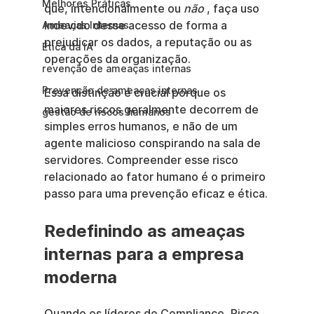
Melhores Práticas
que, intencionalmente ou 
não
 , faça uso 
indevido desse acesso de forma a 
Ameaças Internas
prejudicar os dados, a reputação ou as 
Ética da IA
operações da organização.
revenção de ameaças internas
Prevenção de ameaças internas
Essa distinção é crucial porque os 
maiores riscos geralmente decorrem de 
gestão de riscos humanos
simples erros humanos, e não de um 
agente malicioso conspirando na sala de 
servidores. Compreender esse risco 
relacionado ao fator humano é o primeiro 
passo para uma prevenção eficaz e ética.
Redefinindo as ameaças 
internas para a empresa 
moderna
Quando os líderes de Compliance, Risco 