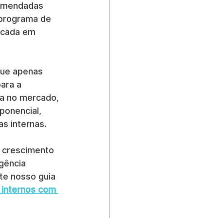
comendadas 
 programa de 
ocada em 
que apenas 
ara a 
a no mercado, 
onencial, 
s internas.
 crescimento 
gência 
te nosso guia 
 internos com 