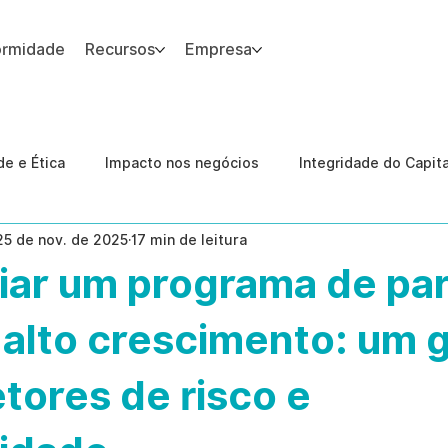
ormidade
Recursos
Empresa
 site.
e e Ética
Impacto nos negócios
Integridade do Capit
25 de nov. de 2025
17 min de leitura
nologia
Estudos de caso
Governança
conformid
iar um programa de par
 Internas
Ética da IA
revenção de ameaças internas
alto crescimento: um g
etores de risco e