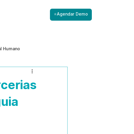
⭐Agendar Demo
al Humano
ade
Gestão de Riscos com IA
cerias
Prevenção de ameaças internas
uia