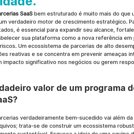
idade.
rcerias SaaS
 bem estruturado é muito mais do que 
 um verdadeiro motor de crescimento estratégico. Pa
ados, é essencial para expandir seu alcance, fortale
tabelecer sua plataforma como a nova referência em
e riscos. Um ecossistema de parcerias de alto desem
ões reativas e se concentra em prevenir ameaças in
 impacto significativo nos negócios ou gerem respo
rdadeiro valor de um programa d
aaS?
rcerias verdadeiramente bem-sucedido vai além da 
rquivos; trata-se de construir um ecossistema robus
imento sustentável. Esqueça a ideia de uma equipe 