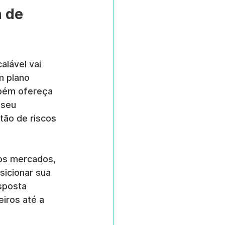
 de 
lável vai 
m plano 
mbém ofereça 
 seu 
tão de riscos 
os mercados, 
icionar sua 
sposta 
iros até a 