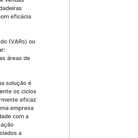
dadeiras 
om eficácia 
ado (VARs) ou 
r: 
as áreas de 
ua solução é 
ente os ciclos 
rmente eficaz 
 uma empresa 
dade com a 
tação 
ociados a 