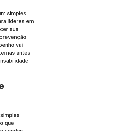
um simples 
ra líderes em 
cer sua 
 prevenção 
penho vai 
ternas antes 
nsabilidade 
e 
simples 
to que 
de vendas 