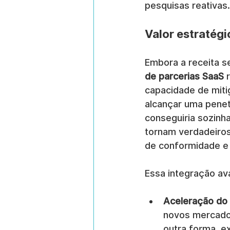
pesquisas reativas.
Valor estratégi
Embora a receita s
de parcerias SaaS
 
capacidade de miti
alcançar uma penet
conseguiria sozinha
tornam verdadeiros
de conformidade e 
Essa integração av
Aceleração do
novos mercados
outra forma, e