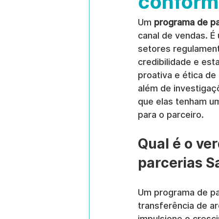
conform
Um 
programa de pa
canal de vendas. É
setores regulament
credibilidade e es
proativa e ética d
além de investigaç
que elas tenham um
para o parceiro.
Qual é o ve
parcerias S
Um programa de pa
transferência de a
impulsione o cresc