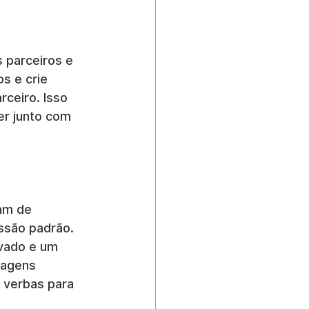
 parceiros e 
 e crie 
ceiro. Isso 
er junto com 
am de 
ssão padrão.
vado e um 
tagens 
 verbas para 