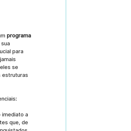
um 
programa 
 sua 
cial para 
jamais 
eles se 
 estruturas 
nciais:
 imediato a 
tes que, de 
onquistados.