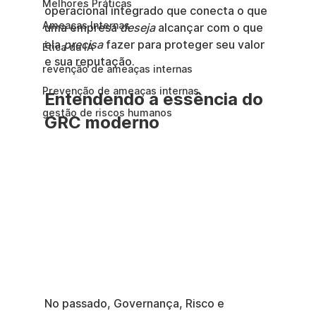
Melhores Práticas
operacional integrado que conecta o que 
Ameaças Internas
uma empresa 
deseja
 alcançar com o que 
ela 
precisa
 fazer para proteger seu valor 
Ética da IA
e sua reputação.
revenção de ameaças internas
Prevenção de ameaças internas
Entendendo a essência do 
gestão de riscos humanos
GRC moderno
No passado, Governança, Risco e 