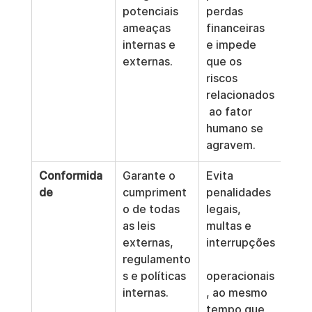
potenciais 
perdas 
ameaças 
financeiras 
internas e 
e impede 
externas.
que os 
riscos 
relacionados
 ao fator 
humano se 
agravem.
Conformida
Garante o 
Evita 
de
cumpriment
penalidades 
o de todas 
legais, 
as leis 
multas e 
externas, 
interrupções
regulamento
s e políticas 
operacionais
internas.
, ao mesmo 
tempo que 