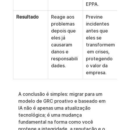
EPPA.
Resultado
Reage aos 
Previne 
problemas 
incidentes 
depois que 
antes que 
eles já 
eles se 
causaram 
transformem
danos e 
 em crises, 
responsabili
protegendo 
dades.
o valor da 
empresa.
A conclusão é simples: migrar para um 
modelo de GRC proativo e baseado em 
IA não é apenas uma atualização 
tecnológica; é uma mudança 
fundamental na forma como você 
protege a integridade, a reputação e o 