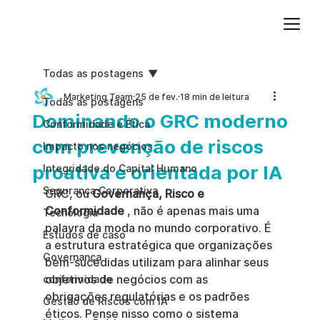
Adicione um parágrafo. Clique em "Editar texto" para atualizar a fonte, o tamanho e outras configurações. Para alterar e reutilizar temas de texto, acesse Estilos do site.
Todas as postagens
Marketing Team
25 de fev.
18 min de leitura
Todas as postagens
Dominando o GRC moderno
Conformidade e Ética
com prevenção de riscos
Impacto nos negócios
proativa e orientada por IA
Integridade do Capital Humano
Segurança Corporativa
GRC, ou 
Governança, Risco e 
Conformidade
 , não é apenas mais uma 
Tecnologia
palavra da moda no mundo corporativo. É 
Estudos de caso
a estrutura estratégica que organizações 
Governança
bem-sucedidas utilizam para alinhar seus 
objetivos de negócios com as 
conformidade
obrigações regulatórias e os padrões 
Gestão de Riscos com IA
éticos. Pense nisso como o sistema 