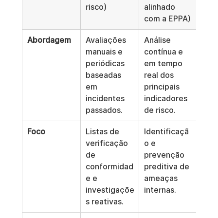
risco)
alinhado 
com a EPPA)
Abordagem
Avaliações 
Análise 
manuais e 
contínua e 
periódicas 
em tempo 
baseadas 
real dos 
em 
principais 
incidentes 
indicadores 
passados.
de risco.
Foco
Listas de 
Identificaçã
verificação 
o e 
de 
prevenção 
conformidad
preditiva de 
e e 
ameaças 
investigaçõe
internas.
s reativas.