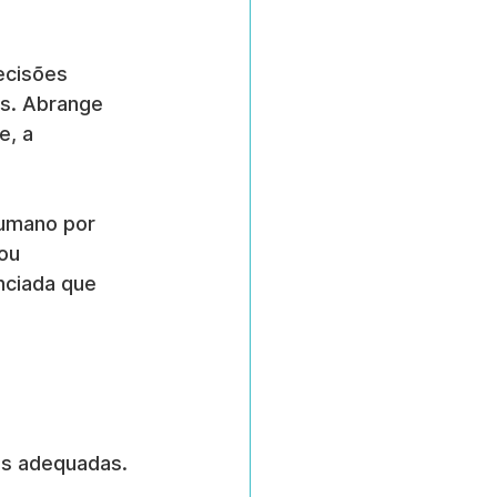
ecisões 
is. Abrange 
, a 
umano por 
ou 
nciada que 
as adequadas.