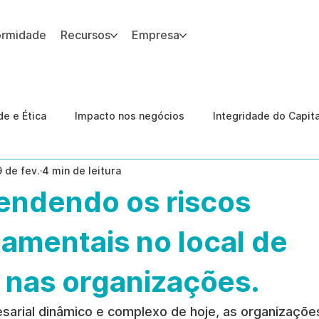
ormidade
Recursos
Empresa
 site.
e e Ética
Impacto nos negócios
Integridade do Capit
9 de fev.
4 min de leitura
nologia
Estudos de caso
Governança
conformid
ndendo os riscos
 Internas
Ética da IA
revenção de ameaças internas
amentais no local de
 nas organizações.
arial dinâmico e complexo de hoje, as organizaçõe