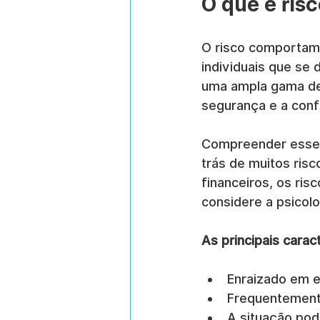
O que é ris
O risco comportame
individuais que se 
uma ampla gama de
segurança e a conf
Compreender esse c
trás de muitos risc
financeiros, os ri
considere a psicolog
As principais carac
Enraizado em 
Frequentemente
A situação pod