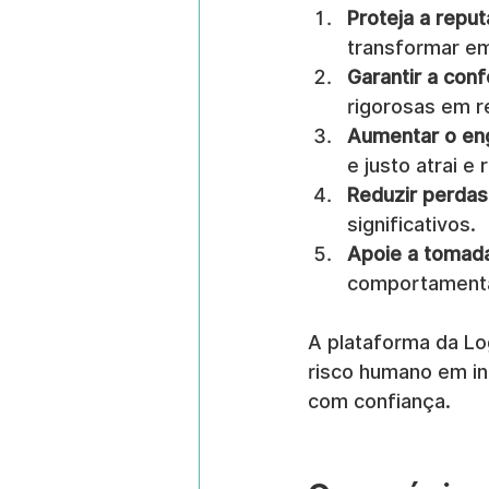
Proteja a repu
transformar em
Garantir a con
rigorosas em r
Aumentar o eng
e justo atrai e
Reduzir perdas 
significativos.
Apoie a tomada
comportamentai
A plataforma da L
risco humano em in
com confiança.