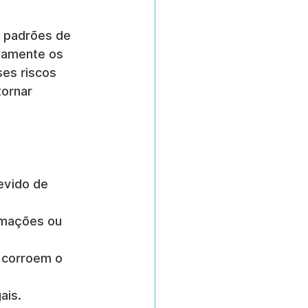
 padrões de 
vamente os 
es riscos 
ornar 
evido de 
ormações ou 
 corroem o 
ais.