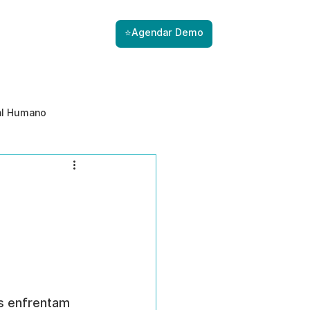
⭐Agendar Demo
al Humano
ade
Gestão de Riscos com IA
Prevenção de ameaças internas
s enfrentam 