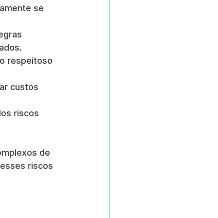
damente se 
egras 
dados.
o respeitoso 
ar custos 
os riscos 
omplexos de 
esses riscos 