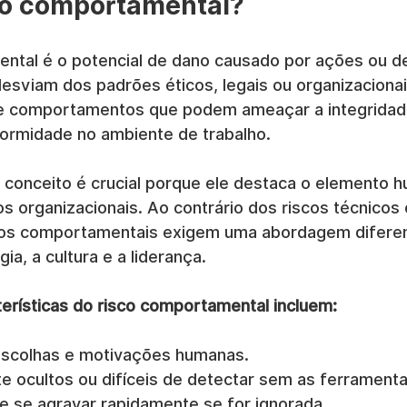
co comportamental?
ntal é o potencial de dano causado por ações ou d
desviam dos padrões éticos, legais ou organizaciona
 comportamentos que podem ameaçar a integridade
ormidade no ambiente de trabalho.
onceito é crucial porque ele destaca o elemento h
os organizacionais. Ao contrário dos riscos técnicos 
scos comportamentais exigem uma abordagem difere
ia, a cultura e a liderança.
terísticas do risco comportamental incluem:
escolhas e motivações humanas.
 ocultos ou difíceis de detectar sem as ferrament
e se agravar rapidamente se for ignorada.