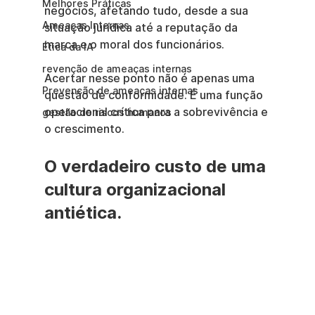
Melhores Práticas
negócios, afetando tudo, desde a sua 
Ameaças Internas
situação jurídica até a reputação da 
marca e o moral dos funcionários.
Ética da IA
revenção de ameaças internas
Acertar nesse ponto não é apenas uma 
Prevenção de ameaças internas
questão de conformidade. É uma função 
operacional crítica para a sobrevivência e 
gestão de riscos humanos
o crescimento.
O verdadeiro custo de uma 
cultura organizacional 
antiética.