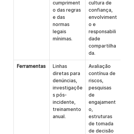
cumpriment
cultura de 
o das regras 
confiança, 
e das 
envolviment
normas 
o e 
legais 
responsabili
mínimas.
dade 
compartilha
da.
Ferramentas
Linhas 
Avaliação 
diretas para 
contínua de 
denúncias, 
riscos, 
investigaçõe
pesquisas 
s pós-
de 
incidente, 
engajament
treinamento 
o, 
anual.
estruturas 
de tomada 
de decisão 