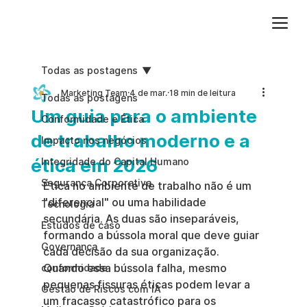
Adicione um parágrafo. Clique em "Editar texto" para atualizar a fonte, o tamanho e outras configurações. Para alterar e reutilizar temas de texto, acesse Estilos do site.
Todas as postagens
Marketing Team
4 de mar.
18 min de leitura
Todas as postagens
Um guia para o ambiente
Conformidade e Ética
de trabalho moderno e a
Impacto nos negócios
ética em 2026
Integridade do Capital Humano
Segurança Corporativa
Ética no ambiente de trabalho não é um 
"diferencial" ou uma habilidade 
Tecnologia
secundária. As duas são inseparáveis, 
Estudos de caso
formando a bússola moral que deve guiar 
Governança
cada decisão da sua organização. 
Quando essa bússola falha, mesmo 
conformidade
pequenas fissuras éticas podem levar a 
Gestão de Riscos com IA
um fracasso catastrófico para os 