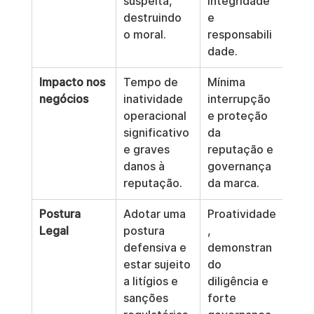
suspeita, 
integridade 
destruindo 
e 
o moral.
responsabili
dade.
Impacto nos 
Tempo de 
Mínima 
negócios
inatividade 
interrupção 
operacional 
e proteção 
significativo 
da 
e graves 
reputação e 
danos à 
governança 
reputação.
da marca.
Postura 
Adotar uma 
Proatividade
Legal
postura 
, 
defensiva e 
demonstran
estar sujeito 
do 
a litígios e 
diligência e 
sanções 
forte 