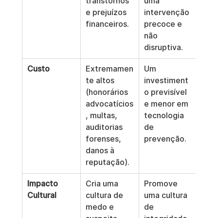
transtornos 
uma 
e prejuízos 
intervenção 
financeiros.
precoce e 
não 
disruptiva.
Custo
Extremamen
Um 
te altos 
investiment
(honorários 
o previsível 
advocatícios
e menor em 
, multas, 
tecnologia 
auditorias 
de 
forenses, 
prevenção.
danos à 
reputação).
Impacto 
Cria uma 
Promove 
Cultural
cultura de 
uma cultura 
medo e 
de 