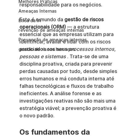
Melhores Práticas
responsabilidade para os negócios.
Ameaças Internas
Este é o mundo da 
gestão de riscos 
Ética da IA
operacionais (ORM)
 — a estrutura 
revenção de ameaças internas
essencial que as empresas utilizam para 
Prevenção de ameaças internas
identificar, avaliar e lidar com os riscos 
associados aos seus 
processos internos, 
gestão de riscos humanos
pessoas e sistemas
 . Trata-se de uma 
disciplina proativa, criada para prevenir 
perdas causadas por tudo, desde simples 
erros humanos e má conduta interna até 
falhas tecnológicas e fluxos de trabalho 
ineficientes. A análise forense e as 
investigações reativas não são mais uma 
estratégia viável; a prevenção proativa é 
o novo padrão.
Os fundamentos da 