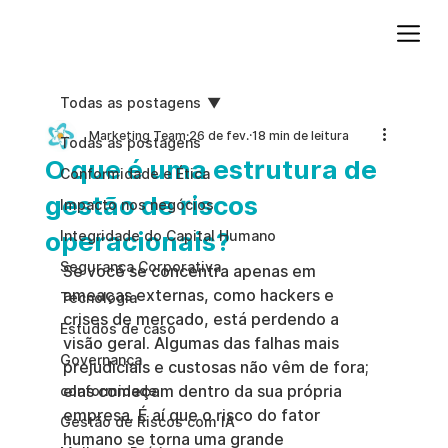
Adicione um parágrafo. Clique em "Editar texto" para atualizar a fonte, o tamanho e outras configurações. Para alterar e reutilizar temas de texto, acesse Estilos do site.
Todas as postagens
Marketing Team
26 de fev.
18 min de leitura
Todas as postagens
O que é uma estrutura de
Conformidade e Ética
gestão de riscos
Impacto nos negócios
operacionais?
Integridade do Capital Humano
Segurança Corporativa
Se você se concentra apenas em 
ameaças externas, como hackers e 
Tecnologia
crises de mercado, está perdendo a 
Estudos de caso
visão geral. Algumas das falhas mais 
Governança
prejudiciais e custosas não vêm de fora; 
elas começam dentro da sua própria 
conformidade
empresa. É aí que o risco do fator 
Gestão de Riscos com IA
humano se torna uma grande 