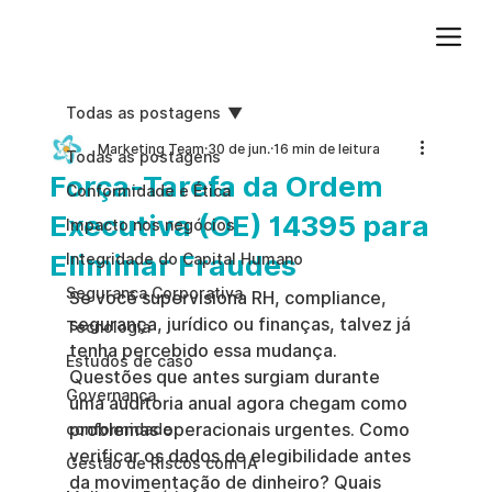
Adicione um parágrafo. Clique em "Editar texto" para atualizar a fonte, o tamanho e outras configurações. Para alterar e reutilizar temas de texto, acesse Estilos do site.
Todas as postagens
Marketing Team
30 de jun.
16 min de leitura
Todas as postagens
Força-Tarefa da Ordem
Conformidade e Ética
Executiva (OE) 14395 para
Impacto nos negócios
Eliminar Fraudes
Integridade do Capital Humano
Segurança Corporativa
Se você supervisiona RH, compliance, 
segurança, jurídico ou finanças, talvez já 
Tecnologia
tenha percebido essa mudança. 
Estudos de caso
Questões que antes surgiam durante 
Governança
uma auditoria anual agora chegam como 
problemas operacionais urgentes. Como 
conformidade
verificar os dados de elegibilidade antes 
Gestão de Riscos com IA
da movimentação de dinheiro? Quais 