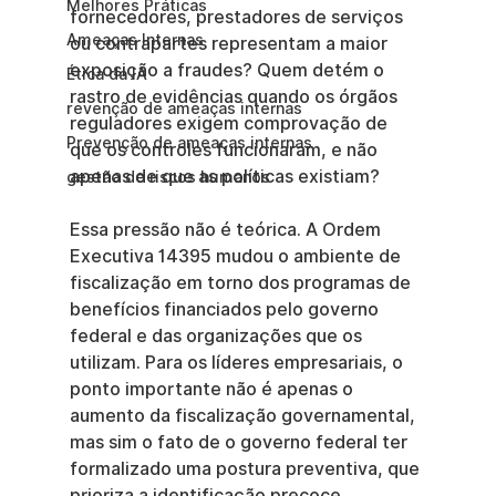
Melhores Práticas
fornecedores, prestadores de serviços 
Ameaças Internas
ou contrapartes representam a maior 
exposição a fraudes? Quem detém o 
Ética da IA
rastro de evidências quando os órgãos 
revenção de ameaças internas
reguladores exigem comprovação de 
Prevenção de ameaças internas
que os controles funcionaram, e não 
apenas de que as políticas existiam?
gestão de riscos humanos
Essa pressão não é teórica. A Ordem 
Executiva 14395 mudou o ambiente de 
fiscalização em torno dos programas de 
benefícios financiados pelo governo 
federal e das organizações que os 
utilizam. Para os líderes empresariais, o 
ponto importante não é apenas o 
aumento da fiscalização governamental, 
mas sim o fato de o governo federal ter 
formalizado uma postura preventiva, que 
prioriza a identificação precoce, 