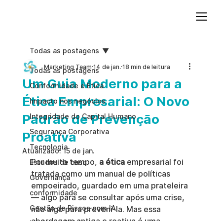
Adicione um parágrafo. Clique em "Editar texto" para atualizar a fonte, o tamanho e outras configurações. Para alterar e reutilizar temas de texto, acesse Estilos do site.
Todas as postagens
Marketing Team
14 de jan.
18 min de leitura
Todas as postagens
Um Guia Moderno para a
Conformidade e Ética
Ética Empresarial: O Novo
Impacto nos negócios
Padrão de Prevenção
Integridade do Capital Humano
Segurança Corporativa
Proativa
Tecnologia
Atualizado:
15 de jan.
Por muito tempo, 
a ética
 empresarial foi 
Estudos de caso
tratada como um manual de políticas 
Governança
empoeirado, guardado em uma prateleira 
conformidade
— algo para se consultar após uma crise, 
Gestão de Riscos com IA
não algo para preveni-la. Mas essa 