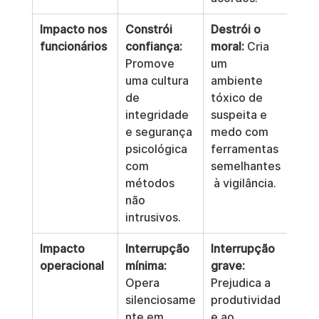
Impacto nos 
Constrói 
Destrói o 
funcionários
confiança:
moral:
 Cria 
Promove 
um 
uma cultura 
ambiente 
de 
tóxico de 
integridade 
suspeita e 
e segurança 
medo com 
psicológica 
ferramentas 
com 
semelhantes
métodos 
 à vigilância.
não 
intrusivos.
Impacto 
Interrupção 
Interrupção 
operacional
mínima:
grave:
Opera 
Prejudica a 
silenciosame
produtividad
nte em 
e ao 