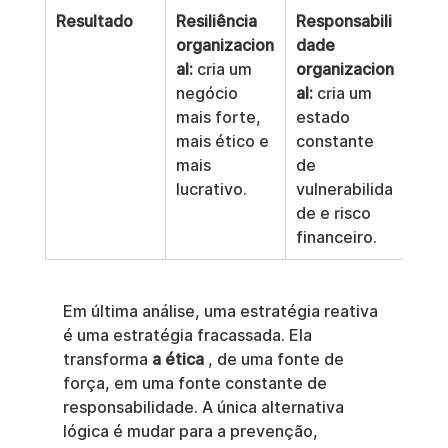
Resultado
Resiliência 
Responsabili
organizacion
dade 
al:
 cria um 
organizacion
negócio 
al:
 cria um 
mais forte, 
estado 
mais ético e 
constante 
mais 
de 
lucrativo.
vulnerabilida
de e risco 
financeiro.
Em última análise, uma estratégia reativa 
é uma estratégia fracassada. Ela 
transforma 
a ética
 , de uma fonte de 
força, em uma fonte constante de 
responsabilidade. A única alternativa 
lógica é mudar para a prevenção, 