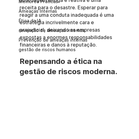
abordagem antiga e reativa é uma 
Melhores Práticas
receita para o desastre. Esperar para 
Ameaças Internas
reagir a uma conduta inadequada é uma 
Ética da IA
estratégia incrivelmente cara e 
prejudicial, deixando as empresas 
revenção de ameaças internas
expostas a enormes responsabilidades 
Prevenção de ameaças internas
financeiras e danos à reputação.
gestão de riscos humanos
Repensando a ética na 
gestão de riscos moderna.