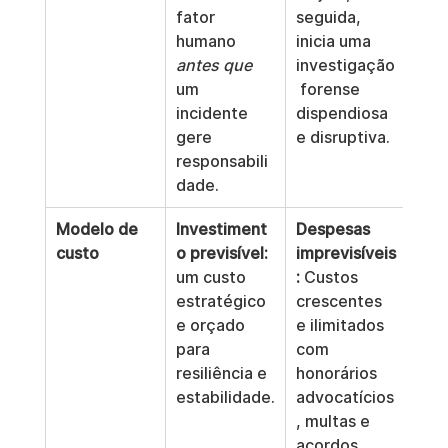
fator 
seguida, 
humano 
inicia uma 
antes que
investigação
um 
 forense 
incidente 
dispendiosa 
gere 
e disruptiva.
responsabili
dade.
Modelo de 
Investiment
Despesas 
custo
o previsível:
imprevisíveis
um custo 
:
 Custos 
estratégico 
crescentes 
e orçado 
e ilimitados 
para 
com 
resiliência e 
honorários 
estabilidade.
advocatícios
, multas e 
acordos.