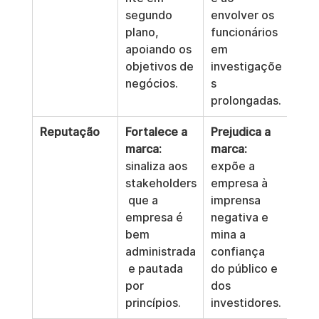
segundo 
envolver os 
plano, 
funcionários 
apoiando os 
em 
objetivos de 
investigaçõe
negócios.
s 
prolongadas.
Reputação
Fortalece a 
Prejudica a 
marca:
marca:
sinaliza aos 
expõe a 
stakeholders
empresa à 
 que a 
imprensa 
empresa é 
negativa e 
bem 
mina a 
administrada
confiança 
 e pautada 
do público e 
por 
dos 
princípios.
investidores.