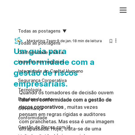
Adicione um parágrafo. Clique em "Editar texto" para atualizar a fonte, o tamanho e outras configurações. Para alterar e reutilizar temas de texto, acesse Estilos do site.
Todas as postagens
Marketing Team
9 de jan.
18 min de leitura
Todas as postagens
Um guia para
Conformidade e Ética
conformidade com a
Impacto nos negócios
gestão de riscos
Integridade do Capital Humano
Segurança Corporativa
empresariais.
Tecnologia
Quando os tomadores de decisão ouvem 
Estudos de caso
falar em conformidade com a gestão de 
riscos corporativos
 , muitas vezes 
Governança
pensam em regras rígidas e auditores 
conformidade
com pranchetas. Mas essa é uma imagem 
Gestão de Riscos com IA
ultrapassada. Hoje, trata-se de uma 