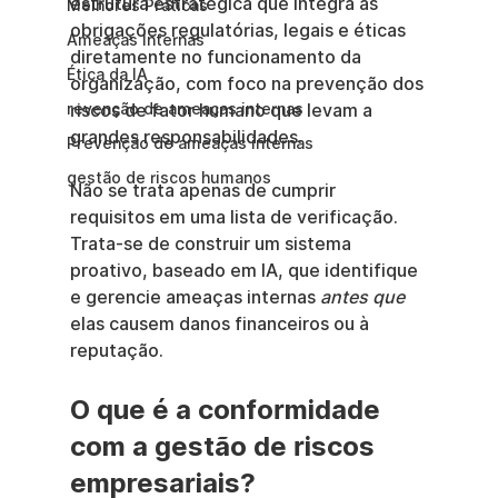
estrutura estratégica que integra as 
Melhores Práticas
obrigações regulatórias, legais e éticas 
Ameaças Internas
diretamente no funcionamento da 
Ética da IA
organização, com foco na prevenção dos 
revenção de ameaças internas
riscos de fator humano que levam a 
grandes responsabilidades.
Prevenção de ameaças internas
gestão de riscos humanos
Não se trata apenas de cumprir 
requisitos em uma lista de verificação. 
Trata-se de construir um sistema 
proativo, baseado em IA, que identifique 
e gerencie ameaças internas 
antes que
elas causem danos financeiros ou à 
reputação.
O que é a conformidade 
com a gestão de riscos 
empresariais?