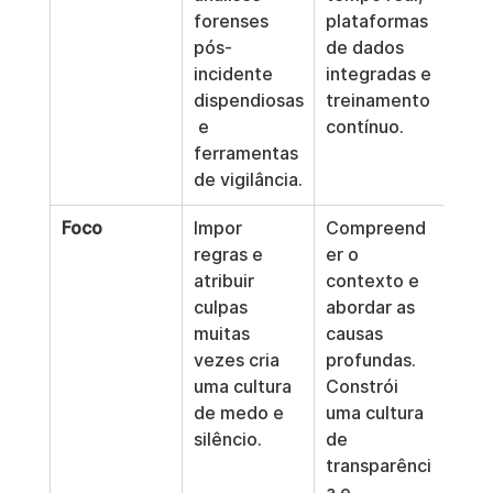
forenses 
plataformas 
pós-
de dados 
incidente 
integradas e 
dispendiosas
treinamento 
 e 
contínuo.
ferramentas 
de vigilância.
Foco
Impor 
Compreend
regras e 
er o 
atribuir 
contexto e 
culpas 
abordar as 
muitas 
causas 
vezes cria 
profundas. 
uma cultura 
Constrói 
de medo e 
uma cultura 
silêncio.
de 
transparênci
a e 