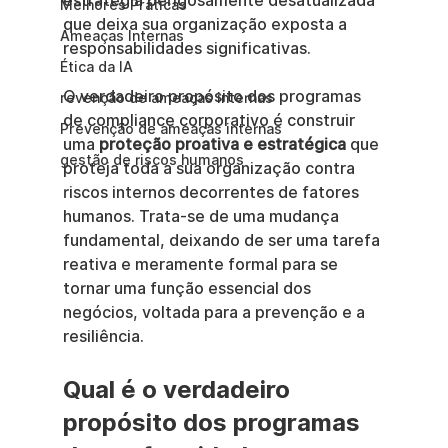
estratégia perigosamente desatualizada 
Melhores Práticas
que deixa sua organização exposta a 
Ameaças Internas
responsabilidades significativas.
Ética da IA
O verdadeiro propósito dos programas 
revenção de ameaças internas
de compliance corporativo é construir 
Prevenção de ameaças internas
uma 
proteção proativa e estratégica
 que 
gestão de riscos humanos
proteja toda a sua organização contra 
riscos internos decorrentes de fatores 
humanos. Trata-se de uma mudança 
fundamental, deixando de ser uma tarefa 
reativa e meramente formal para se 
tornar uma função essencial dos 
negócios, voltada para a prevenção e a 
resiliência.
Qual é o verdadeiro 
propósito dos programas 