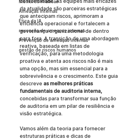
conformidade. As equipes mais eficazes 
Melhores Práticas
da atualidade são parceiras estratégicas 
Ameaças Internas
que antecipam riscos, aprimoram a 
Ética da IA
eficiência operacional e fortalecem a 
revenção de ameaças internas
governança organizacional de dentro 
para fora. A transição de uma abordagem 
Prevenção de ameaças internas
reativa, baseada em listas de 
gestão de riscos humanos
verificação, para uma metodologia 
proativa e atenta aos riscos não é mais 
uma opção, mas sim essencial para a 
sobrevivência e o crescimento. Este guia 
descreve 
as melhores práticas 
fundamentais de auditoria interna,
concebidas para transformar sua função 
de auditoria em um pilar de resiliência e 
visão estratégica.
Vamos além da teoria para fornecer 
estruturas práticas e dicas de 