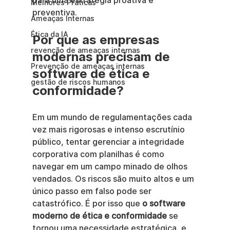
para uma estratégia proativa e 
Melhores Práticas
preventiva.
Ameaças Internas
Ética da IA
Por que as empresas 
revenção de ameaças internas
modernas precisam de 
Prevenção de ameaças internas
software de ética e 
gestão de riscos humanos
conformidade?
Em um mundo de regulamentações cada 
vez mais rigorosas e intenso escrutínio 
público, tentar gerenciar a integridade 
corporativa com planilhas é como 
navegar em um campo minado de olhos 
vendados. Os riscos são muito altos e um 
único passo em falso pode ser 
catastrófico. É por isso que 
o software 
moderno de ética e conformidade
 se 
tornou uma necessidade estratégica, e 