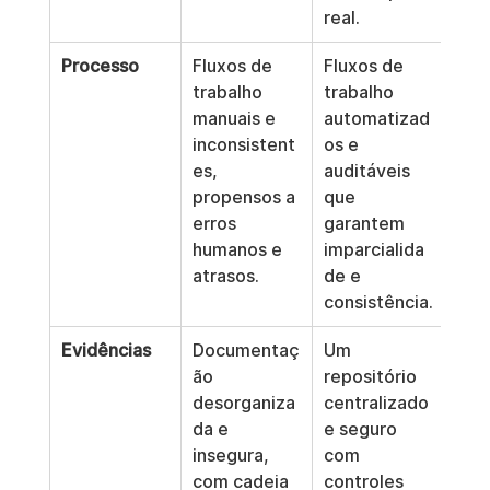
real.
Processo
Fluxos de 
Fluxos de 
trabalho 
trabalho 
manuais e 
automatizad
inconsistent
os e 
es, 
auditáveis 
propensos a 
que 
erros 
garantem 
humanos e 
imparcialida
atrasos.
de e 
consistência.
Evidências
Documentaç
Um 
ão 
repositório 
desorganiza
centralizado 
da e 
e seguro 
insegura, 
com 
com cadeia 
controles 