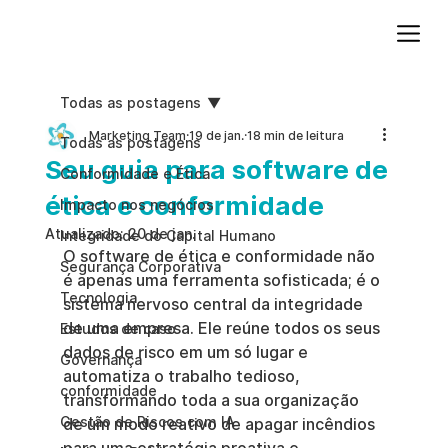
Adicione um parágrafo. Clique em "Editar texto" para atualizar a fonte, o tamanho e outras configurações. Para alterar e reutilizar temas de texto, acesse Estilos do site.
Todas as postagens
Marketing Team
19 de jan.
18 min de leitura
Todas as postagens
Seu guia para software de
Conformidade e Ética
ética e conformidade
Impacto nos negócios
Atualizado:
20 de jan.
Integridade do Capital Humano
O software de ética e conformidade não 
Segurança Corporativa
é apenas uma ferramenta sofisticada; é o 
Tecnologia
sistema nervoso central da integridade 
de uma empresa. Ele reúne todos os seus 
Estudos de caso
dados de risco em um só lugar e 
Governança
automatiza o trabalho tedioso, 
conformidade
transformando toda a sua organização 
Gestão de Riscos com IA
de um modo reativo de apagar incêndios 