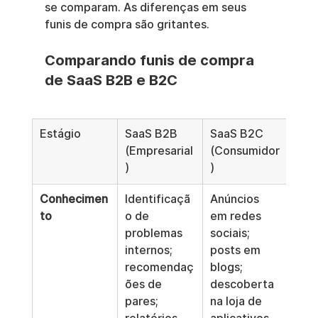
se comparam. As diferenças em seus 
funis de compra são gritantes.
Comparando funis de compra 
de SaaS B2B e B2C
Estágio
SaaS B2B 
SaaS B2C 
(Empresarial
(Consumidor
)
)
Conhecimen
Identificaçã
Anúncios 
to
o de 
em redes 
problemas 
sociais; 
internos; 
posts em 
recomendaç
blogs; 
ões de 
descoberta 
pares; 
na loja de 