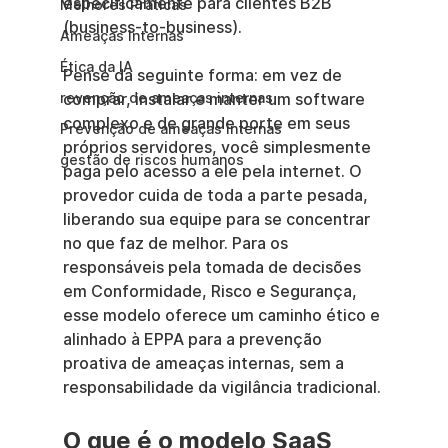
especificamente para clientes B2B 
Melhores Práticas
(business-to-business).
Ameaças Internas
Ética da IA
Pense da seguinte forma: em vez de 
revenção de ameaças internas
comprar, instalar e manter um software 
complexo e de grande porte em seus 
Prevenção de ameaças internas
próprios servidores, você simplesmente 
gestão de riscos humanos
paga pelo acesso a ele pela internet. O 
provedor cuida de toda a parte pesada, 
liberando sua equipe para se concentrar 
no que faz de melhor. Para os 
responsáveis pela tomada de decisões 
em Conformidade, Risco e Segurança, 
esse modelo oferece um caminho ético e 
alinhado à EPPA para a prevenção 
proativa de ameaças internas, sem a 
responsabilidade da vigilância tradicional.
O que é o modelo SaaS 