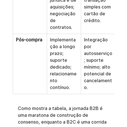
jurídica e de 
transação 
aquisições; 
simples com 
negociação 
cartão de 
de 
crédito.
contratos.
Pós-compra
Implementa
Integração 
ção a longo 
por 
prazo; 
autosserviço
suporte 
; suporte 
dedicado; 
mínimo; alto 
relacioname
potencial de 
nto 
cancelament
contínuo.
o.
Como mostra a tabela, a jornada B2B é 
uma maratona de construção de 
consenso, enquanto a B2C é uma corrida 