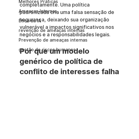
Melhores Práticas
completamente. Uma política 
Ameaças Internas
padronizada cria uma falsa sensação de 
segurança, deixando sua organização 
Ética da IA
vulnerável a impactos significativos nos 
revenção de ameaças internas
negócios e a responsabilidades legais.
Prevenção de ameaças internas
Por que um modelo 
gestão de riscos humanos
genérico de política de 
conflito de interesses falha