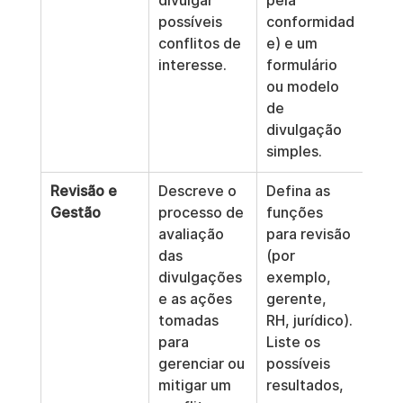
divulgar 
pela 
possíveis 
conformidad
conflitos de 
e) e um 
interesse.
formulário 
ou modelo 
de 
divulgação 
simples.
Revisão e 
Descreve o 
Defina as 
Gestão
processo de 
funções 
avaliação 
para revisão 
das 
(por 
divulgações 
exemplo, 
e as ações 
gerente, 
tomadas 
RH, jurídico). 
para 
Liste os 
gerenciar ou 
possíveis 
mitigar um 
resultados, 