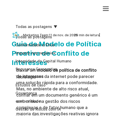
Adicione um parágrafo. Clique em "Editar texto" para atualizar a fonte, o tamanho e outras configurações. Para alterar e reutilizar temas de texto, acesse Estilos do site.
Todas as postagens
Marketing Team
11 de nov. de 2025
20 min de leitura
Todas as postagens
Guia de Modelo de Política
Conformidade e Ética
Proativa de Conflito de
Impacto nos negócios
Interesses
Integridade do Capital Humano
Segurança Corporativa
Baixar um 
modelo de política de conflito 
de interesses
 da internet pode parecer 
Tecnologia
uma solução rápida para a conformidade. 
Estudos de caso
Mas, no ambiente de alto risco atual, 
Governança
confiar em um documento genérico é um 
erro crítico na gestão dos riscos 
conformidade
complexos e de fator humano que a 
Gestão de Riscos com IA
maioria das investigações reativas ignora 