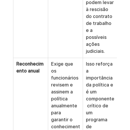
podem levar 
à rescisão 
do contrato 
de trabalho 
e a 
possíveis 
ações 
judiciais.
Reconhecim
Exige que 
Isso reforça 
ento anual
os 
a 
funcionários 
importância 
revisem e 
da política e 
assinem a 
é um 
política 
componente
anualmente 
 crítico de 
para 
um 
garantir o 
programa 
conheciment
de 