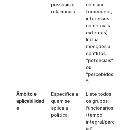
pessoais e 
com um 
relacionais.
fornecedor, 
interesses 
comerciais 
externos). 
Inclua 
menções a 
conflitos 
"potenciais" 
ou 
"percebidos
".
Âmbito e 
Especifica a 
Liste todos 
aplicabilidad
quem se 
os grupos: 
e
aplica a 
funcionários 
política.
(tempo 
integral/parc
ial), 