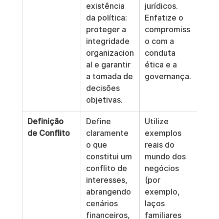
existência 
jurídicos. 
da política: 
Enfatize o 
proteger a 
compromiss
integridade 
o com a 
organizacion
conduta 
al e garantir 
ética e a 
a tomada de 
governança.
decisões 
objetivas.
Definição 
Define 
Utilize 
de Conflito
claramente 
exemplos 
o que 
reais do 
constitui um 
mundo dos 
conflito de 
negócios 
interesses, 
(por 
abrangendo 
exemplo, 
cenários 
laços 
financeiros, 
familiares 