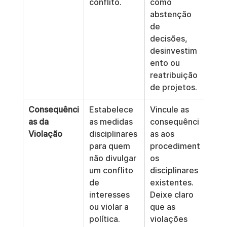
conflito.
como 
abstenção 
de 
decisões, 
desinvestim
ento ou 
reatribuição 
de projetos.
Consequênci
Estabelece 
Vincule as 
as da 
as medidas 
consequênci
Violação
disciplinares 
as aos 
para quem 
procediment
não divulgar 
os 
um conflito 
disciplinares 
de 
existentes. 
interesses 
Deixe claro 
ou violar a 
que as 
política.
violações 