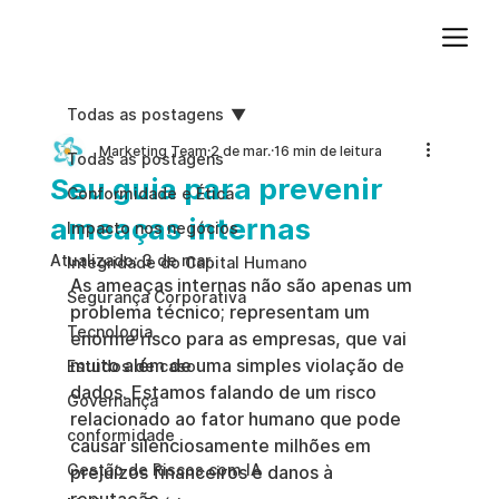
Adicione um parágrafo. Clique em "Editar texto" para atualizar a fonte, o tamanho e outras configurações. Para alterar e reutilizar temas de texto, acesse Estilos do site.
Todas as postagens
Marketing Team
2 de mar.
16 min de leitura
Todas as postagens
Seu guia para prevenir
Conformidade e Ética
ameaças internas
Impacto nos negócios
Atualizado:
3 de mar.
Integridade do Capital Humano
As ameaças internas não são apenas um 
Segurança Corporativa
problema técnico; representam um 
Tecnologia
enorme risco para as empresas, que vai 
muito além de uma simples violação de 
Estudos de caso
dados. Estamos falando de um risco 
Governança
relacionado ao fator humano que pode 
conformidade
causar silenciosamente milhões em 
Gestão de Riscos com IA
prejuízos financeiros e danos à 