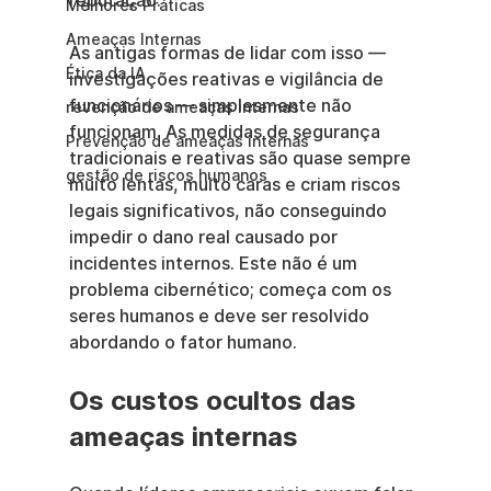
reputação.
Melhores Práticas
Ameaças Internas
As antigas formas de lidar com isso — 
Ética da IA
investigações reativas e vigilância de 
funcionários — simplesmente não 
revenção de ameaças internas
funcionam. As medidas de segurança 
Prevenção de ameaças internas
tradicionais e reativas são quase sempre 
gestão de riscos humanos
muito lentas, muito caras e criam riscos 
legais significativos, não conseguindo 
impedir o dano real causado por 
incidentes internos. Este não é um 
problema cibernético; começa com os 
seres humanos e deve ser resolvido 
abordando o fator humano.
Os custos ocultos das 
ameaças internas