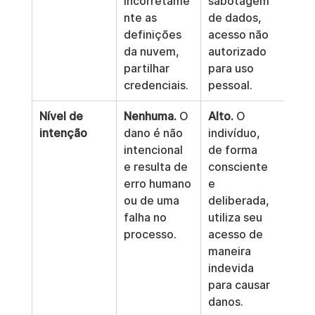
incorretame
sabotagem 
nte as 
de dados, 
definições 
acesso não 
da nuvem, 
autorizado 
partilhar 
para uso 
credenciais.
pessoal.
Nível de 
Nenhuma.
 O 
Alto.
 O 
intenção
dano é não 
indivíduo, 
intencional 
de forma 
e resulta de 
consciente 
erro humano 
e 
ou de uma 
deliberada, 
falha no 
utiliza seu 
processo.
acesso de 
maneira 
indevida 
para causar 
danos.