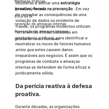
Melhores Práticas
obsoletas e adotar uma 
estratégia 
proativa, focada na prevenção
 . Em vez 
Ameaças Internas
de remediar as consequências de uma 
Ética da IA
violação de dados ou incidente de 
revenção de ameaças internas
fraude, os programas modernos utilizam 
Prevenção de ameaças internas
ferramentas éticas, baseadas em 
inteligência artificial, para identificar e 
gestão de riscos humanos
neutralizar os riscos de fatores humanos 
antes que
 estes causem danos 
irreparáveis aos negócios. É assim que os 
programas de combate a ameaças 
internas se defendem de forma eficaz e 
juridicamente sólida.
Da perícia reativa à defesa 
proativa.
Durante décadas, as organizações 