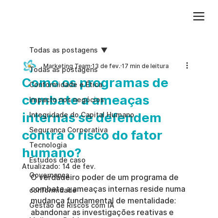
Adicione um parágrafo. Clique em "Editar texto" para atualizar a fonte, o tamanho e outras configurações. Para alterar e reutilizar temas de texto, acesse Estilos do site.
Todas as postagens
Marketing Team
13 de fev.
17 min de leitura
Todas as postagens
Como os programas de
Conformidade e Ética
combate a ameaças
Impacto nos negócios
internas se defendem
Integridade do Capital Humano
Segurança Corporativa
contra o risco do fator
Tecnologia
humano?
Estudos de caso
Atualizado:
14 de fev.
Governança
O verdadeiro poder de um programa de 
combate a ameaças internas reside numa 
conformidade
mudança fundamental de mentalidade: 
Gestão de Riscos com IA
abandonar as investigações reativas e 