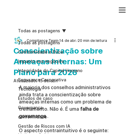
Adicione um parágrafo. Clique em "Editar texto" para atualizar a fonte, o tamanho e outras configurações. Para alterar e reutilizar temas de texto, acesse Estilos do site.
Todas as postagens
Compliance Team
14 de abr.
20 min de leitura
Todas as postagens
Conscientização sobre
Conformidade e Ética
Ameaças Internas: Um
Impacto nos negócios
Plano para 2026
Integridade do Capital Humano
Segurança Corporativa
Atualizado:
15 de abr.
A maioria dos conselhos administrativos 
Tecnologia
ainda trata a conscientização sobre 
Estudos de caso
ameaças internas como um problema de 
Governança
treinamento. Não é. É uma 
falha de 
governança
 .
conformidade
Gestão de Riscos com IA
O aspecto contraintuitivo é o seguinte: 