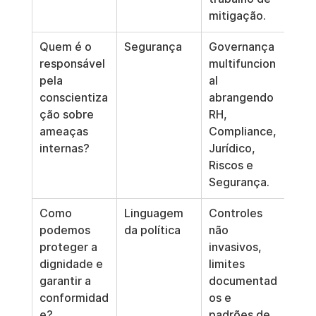
mitigação.
Quem é o 
Segurança
Governança 
responsável 
multifuncion
pela 
al 
conscientiza
abrangendo 
ção sobre 
RH, 
ameaças 
Compliance, 
internas?
Jurídico, 
Riscos e 
Segurança.
Como 
Linguagem 
Controles 
podemos 
da política
não 
proteger a 
invasivos, 
dignidade e 
limites 
garantir a 
documentad
conformidad
os e 
e?
padrões de 