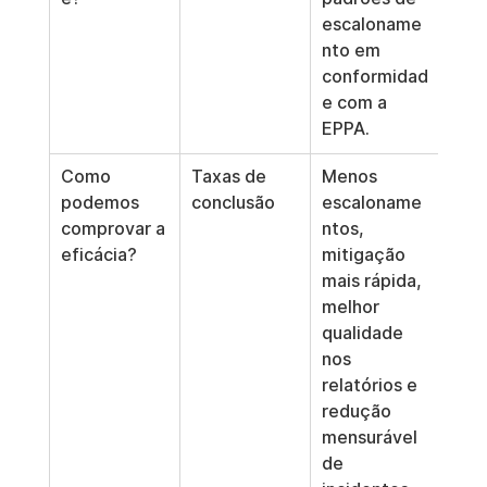
escaloname
nto em 
conformidad
e com a 
EPPA.
Como 
Taxas de 
Menos 
podemos 
conclusão
escaloname
comprovar a 
ntos, 
eficácia?
mitigação 
mais rápida, 
melhor 
qualidade 
nos 
relatórios e 
redução 
mensurável 
de 