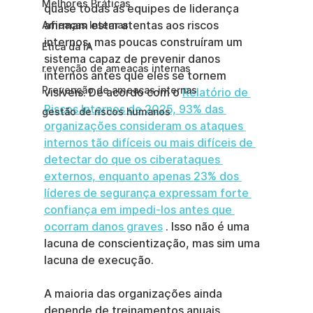
Melhores Práticas
quase todas as equipes de liderança 
afirmam estar atentas aos riscos 
Ameaças Internas
internos, mas poucas construíram um 
Ética da IA
sistema capaz de prevenir danos 
revenção de ameaças internas
internos antes que eles se tornem 
Prevenção de ameaças internas
visíveis. De acordo com o 
Relatório de 
Riscos Internos de 2025, 93% das 
gestão de riscos humanos
organizações consideram os ataques 
internos tão difíceis ou mais difíceis de 
detectar do que os ciberataques 
externos, enquanto apenas 23% dos 
líderes de segurança expressam forte 
confiança em impedi-los antes que 
ocorram danos graves
 . Isso não é uma 
lacuna de conscientização, mas sim uma 
lacuna de execução.
A maioria das organizações ainda 
depende de treinamentos anuais, 