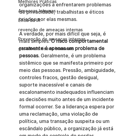
Melhores Práticas
organizações a enfrentarem problemas 
Ameaças Internas
de privacidade, trabalhistas e éticos 
criados por elas mesmas.
Ética da IA
revenção de ameaças internas
A verdade, por mais difícil que seja, é 
Prevenção de ameaças internas
mais simples. 
O risco comportamental 
raramente é apenas um problema de 
gestão de riscos humanos
pessoas.
 Geralmente, é um problema 
sistêmico que se manifesta primeiro por 
meio das pessoas. Pressão, ambiguidade, 
controles fracos, gestão desigual, 
suporte inacessível e canais de 
escalonamento inadequados influenciam 
as decisões muito antes de um incidente 
formal ocorrer. Se a liderança espera por 
uma reclamação, uma violação de 
política, uma transação suspeita ou um 
escândalo público, a organização já está 
em modo de controle de perdas.