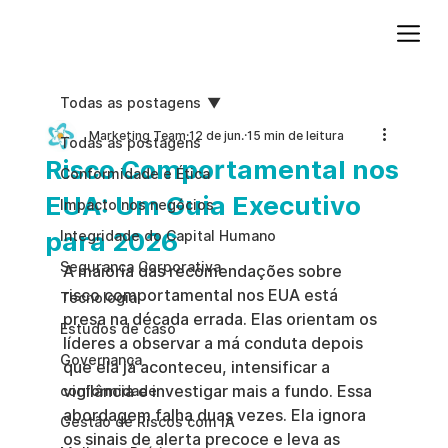
Adicione um parágrafo. Clique em "Editar texto" para atualizar a fonte, o tamanho e outras configurações. Para alterar e reutilizar temas de texto, acesse Estilos do site.
Todas as postagens
Marketing Team
12 de jun.
15 min de leitura
Todas as postagens
Risco Comportamental nos
Conformidade e Ética
EUA: Um Guia Executivo
Impacto nos negócios
para 2026
Integridade do Capital Humano
Segurança Corporativa
A maioria das recomendações sobre 
risco comportamental nos EUA está 
Tecnologia
presa na década errada. Elas orientam os 
Estudos de caso
líderes a observar a má conduta depois 
Governança
que ela já aconteceu, intensificar a 
vigilância e investigar mais a fundo. Essa 
conformidade
abordagem falha duas vezes. Ela ignora 
Gestão de Riscos com IA
os sinais de alerta precoce e leva as 