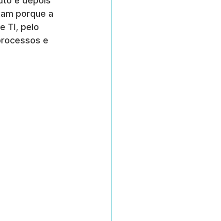
uto e depois 
tam porque a 
 TI, pelo 
processos e 