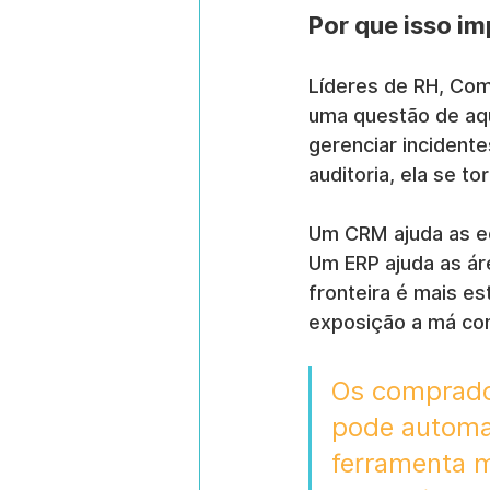
Por que isso im
Líderes de RH, Com
uma questão de aqu
gerenciar incidente
auditoria, ela se t
Um CRM ajuda as eq
Um ERP ajuda as ár
fronteira é mais es
exposição a má cond
Os comprador
pode automat
ferramenta m