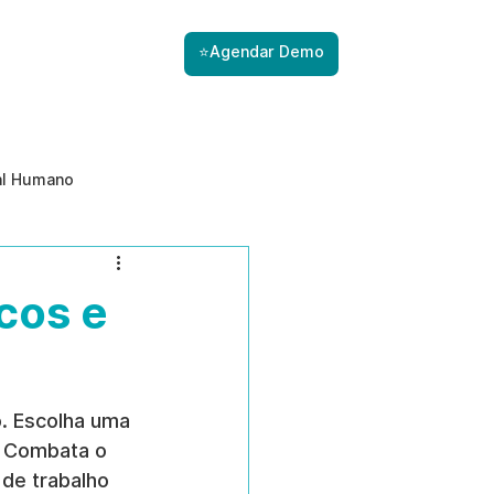
⭐Agendar Demo
al Humano
ade
Gestão de Riscos com IA
cos e
Prevenção de ameaças internas
. Escolha uma 
. Combata o 
 de trabalho 