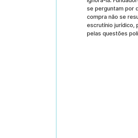
ignorá-la. Fundador
se perguntam por q
compra não se resum
escrutínio jurídic
pelas questões polí