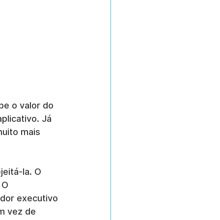
e o valor do 
licativo. Já 
uito mais 
eitá-la. O 
 O 
ador executivo 
m vez de 