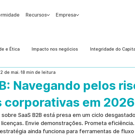
ormidade
Recursos
Empresa
 site.
e e Ética
Impacto nos negócios
Integridade do Capit
12 de mai.
18 min de leitura
nologia
Estudos de caso
Governança
conformid
B: Navegando pelos ris
 Internas
Ética da IA
revenção de ameaças internas
s corporativas em 2026
s sobre SaaS B2B está presa em um ciclo desgastado
e licenças. Envie demonstrações. Prometa eficiência
estratégia ainda funciona para ferramentas de fluxo