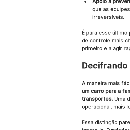
Apoio à preven
que as equipes
irreversíveis.
É para esse último
de controle mais c
primeiro e a agir r
Decifrando 
A maneira mais fáci
um carro para a fa
transportes.
 Uma d
operacional, mais 
Essa distinção par