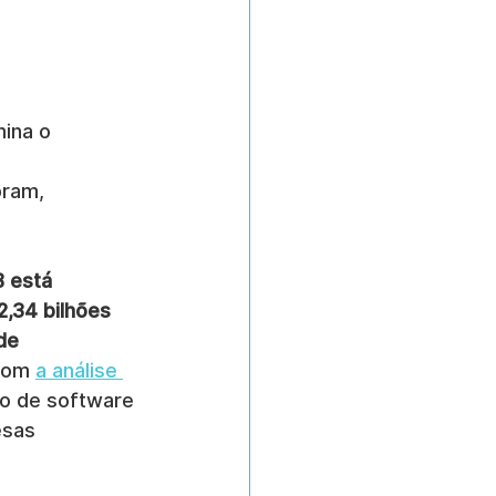
ina o 
 
ram, 
 está 
,34 bilhões 
de 
com 
a análise 
to de software 
esas 