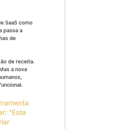
 de SaaS como 
a passa a 
has de 
ão de receita. 
Mas a nova 
 humanos, 
funcional.
rramenta 
r: "Esta 
iar 