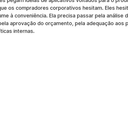
es pegam ideias de aplicativos voltados para o prod
ue os compradores corporativos hesitam. Eles hesi
e à conveniência. Ela precisa passar pela análise de
o, pela aprovação do orçamento, pela adequação aos 
ticas internas.