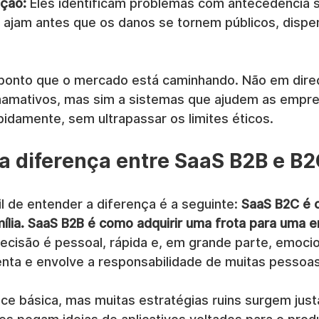
ção:
 Eles identificam problemas com antecedência s
 ajam antes que os danos se tornem públicos, dispe
 ponto que o mercado está caminhando. Não em direç
hamativos, mas sim a sistemas que ajudem as empre
apidamente, sem ultrapassar os limites éticos.
a diferença entre SaaS B2B e B
l de entender a diferença é a seguinte: 
SaaS B2C é 
mília. SaaS B2B é como adquirir uma frota para uma 
ecisão é pessoal, rápida e, em grande parte, emocion
lenta e envolve a responsabilidade de muitas pessoas
ece básica, mas muitas estratégias ruins surgem jus