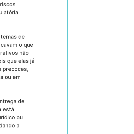
riscos 
latória 
stemas de 
licavam o que 
rativos não 
s que elas já 
s precoces, 
ia ou em 
ntrega de 
 está 
rídico ou 
dando a 