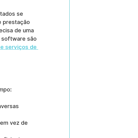
tados se 
e prestação 
recisa de uma 
r software são 
de serviços de 
empo:
nversas 
s em vez de 