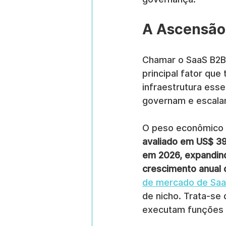
A Ascensão 
Chamar o SaaS B2B 
principal fator que
infraestrutura ess
governam e escala
O peso econômico po
avaliado em US$ 39
em 2026, expandind
crescimento anual
de mercado de SaaS
de nicho. Trata-se
executam funções c