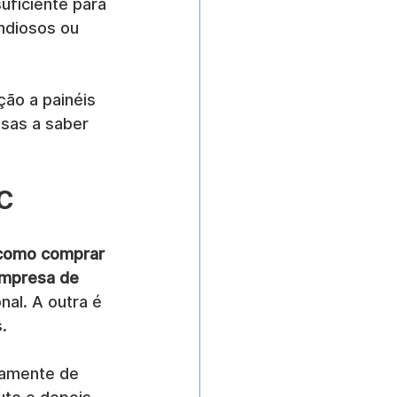
uficiente para 
ndiosos ou 
ão a painéis 
sas a saber 
2C
como comprar 
empresa de 
al. A outra é 
.
tamente de 