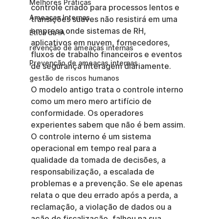
Melhores Práticas
controle criado para processos lentos e 
Ameaças Internas
transições suaves não resistirá em uma 
empresa onde sistemas de RH, 
Ética da IA
aplicativos em nuvem, fornecedores, 
revenção de ameaças internas
fluxos de trabalho financeiros e eventos 
Prevenção de ameaças internas
de segurança interagem diariamente.
gestão de riscos humanos
O modelo antigo trata o controle interno 
como um mero mero artifício de 
conformidade. Os operadores 
experientes sabem que não é bem assim. 
O controle interno é um sistema 
operacional em tempo real para a 
qualidade da tomada de decisões, a 
responsabilização, a escalada de 
problemas e a prevenção. Se ele apenas 
relata o que deu errado após a perda, a 
reclamação, a violação de dados ou a 
ação de fiscalização, falhou na sua 