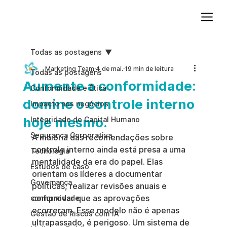
Adicione um parágrafo. Clique em "Editar texto" para atualizar a fonte, o tamanho e outras configurações. Para alterar e reutilizar temas de texto, acesse Estilos do site.
Todas as postagens
Marketing Team
4 de mai.
19 min de leitura
Todas as postagens
Aumente a conformidade:
Conformidade e Ética
domine o controle interno
Impacto nos negócios
hoje mesmo.
Integridade do Capital Humano
Segurança Corporativa
A maioria das recomendações sobre 
controle interno ainda está presa a uma 
Tecnologia
mentalidade da era do papel. Elas 
Estudos de caso
orientam os líderes a documentar 
Governança
políticas, realizar revisões anuais e 
comprovar que as aprovações 
conformidade
ocorreram. Esse modelo não é apenas 
Gestão de Riscos com IA
ultrapassado, é perigoso. Um sistema de 