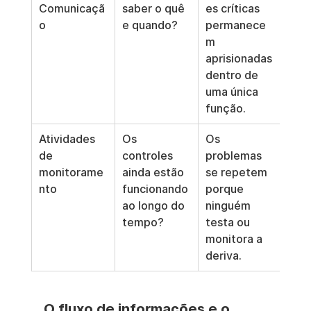
Comunicaçã
saber o quê 
es críticas 
o
e quando?
permanece
m 
aprisionadas 
dentro de 
uma única 
função.
Atividades 
Os 
Os 
de 
controles 
problemas 
monitorame
ainda estão 
se repetem 
nto
funcionando 
porque 
ao longo do 
ninguém 
tempo?
testa ou 
monitora a 
deriva.
O fluxo de informações e o 