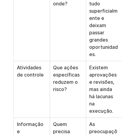
onde?
tudo 
superficialm
ente e 
deixam 
passar 
grandes 
oportunidad
es.
Atividades 
Que ações 
Existem 
de controle
específicas 
aprovações 
reduzem o 
e revisões, 
risco?
mas ainda 
há lacunas 
na 
execução.
Informação 
Quem 
As 
e 
precisa 
preocupaçõ