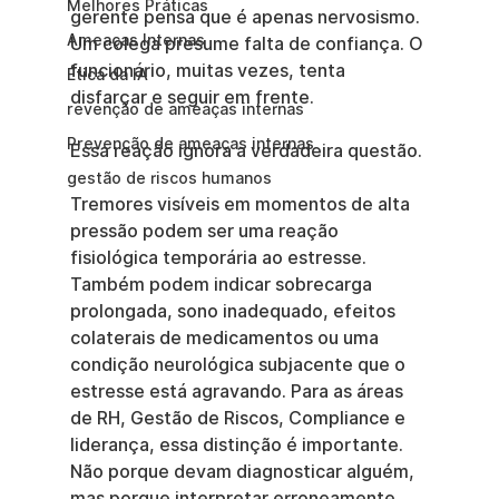
Melhores Práticas
gerente pensa que é apenas nervosismo. 
Ameaças Internas
Um colega presume falta de confiança. O 
funcionário, muitas vezes, tenta 
Ética da IA
disfarçar e seguir em frente.
revenção de ameaças internas
Prevenção de ameaças internas
Essa reação ignora a verdadeira questão.
gestão de riscos humanos
Tremores visíveis em momentos de alta 
pressão podem ser uma reação 
fisiológica temporária ao estresse. 
Também podem indicar sobrecarga 
prolongada, sono inadequado, efeitos 
colaterais de medicamentos ou uma 
condição neurológica subjacente que o 
estresse está agravando. Para as áreas 
de RH, Gestão de Riscos, Compliance e 
liderança, essa distinção é importante. 
Não porque devam diagnosticar alguém, 
mas porque interpretar erroneamente 