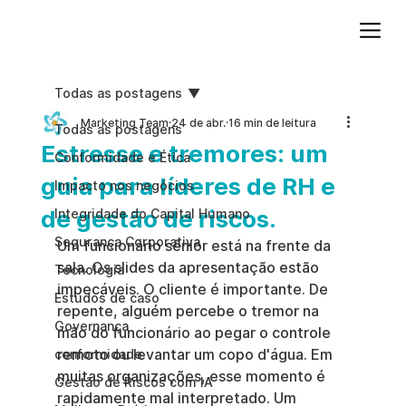
Adicione um parágrafo. Clique em "Editar texto" para atualizar a fonte, o tamanho e outras configurações. Para alterar e reutilizar temas de texto, acesse Estilos do site.
Todas as postagens
Marketing Team
24 de abr.
16 min de leitura
Todas as postagens
Estresse e tremores: um
Conformidade e Ética
guia para líderes de RH e
Impacto nos negócios
de gestão de riscos.
Integridade do Capital Humano
Segurança Corporativa
Um funcionário sênior está na frente da 
sala. Os slides da apresentação estão 
Tecnologia
impecáveis. O cliente é importante. De 
Estudos de caso
repente, alguém percebe o tremor na 
Governança
mão do funcionário ao pegar o controle 
remoto ou levantar um copo d'água. Em 
conformidade
muitas organizações, esse momento é 
Gestão de Riscos com IA
rapidamente mal interpretado. Um 