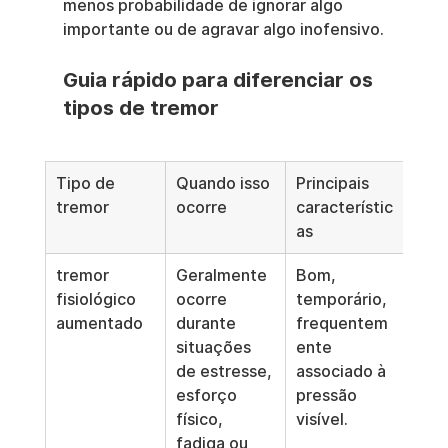
menos probabilidade de ignorar algo 
importante ou de agravar algo inofensivo.
Guia rápido para diferenciar os 
tipos de tremor
Tipo de 
Quando isso 
Principais 
Gat
tremor
ocorre
característic
text
as
Com
tremor 
Geralmente 
Bom, 
Estr
fisiológico 
ocorre 
temporário, 
cafe
aumentado
durante 
frequentem
sono
situações 
ente 
ans
de estresse, 
associado à 
agu
esforço 
pressão 
físico, 
visível.
fadiga ou 