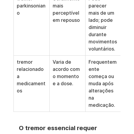
parkinsonian
mais 
parecer 
neur
o
perceptível 
mais de um 
é 
em repouso
lado; pode 
apro
diminuir 
durante 
movimentos 
voluntários.
tremor 
Varia de 
Frequentem
Nov
relacionado 
acordo com 
ente 
pres
a 
o momento 
começa ou 
aum
medicament
e a dose.
muda após 
de d
os
alterações 
int
na 
medicação.
O tremor essencial requer 