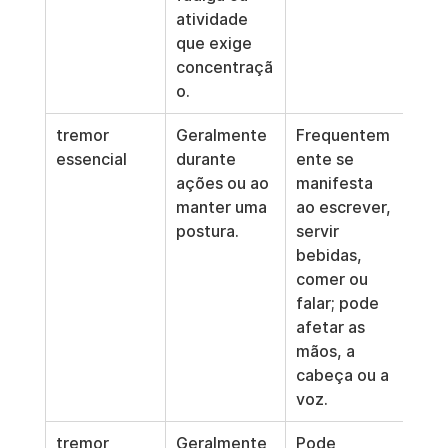
atividade 
que exige 
concentraçã
o.
tremor 
Geralmente 
Frequentem
Con
essencial
durante 
ente se 
neur
ações ou ao 
manifesta 
que
manter uma 
ao escrever, 
fre
postura.
servir 
ente
bebidas, 
com
comer ou 
estr
falar; pode 
afetar as 
mãos, a 
cabeça ou a 
voz.
tremor 
Geralmente 
Pode 
A av