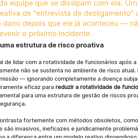
 da equipe que se dissipam com ela. Um
ativa de "entrevista de desligamento" 
dano depois que ele já aconteceu — nã
evenir o próximo incidente.
uma estrutura de risco proativa
l de lidar com a rotatividade de funcionários após a
smente não se sustenta no ambiente de risco atual. 
missão — ignorando completamente a doença subja
iramente eficaz para 
reduzir a rotatividade de funci
ental para uma estrutura de gestão de riscos proat
segurança.
ontrasta fortemente com métodos obsoletos, como a
e são invasivos, ineficazes e juridicamente problemá
lha a diferença entre um modelo reativo dispendios