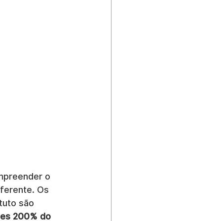
ompreender o 
ferente. Os 
tuto são 
tes 200% do 