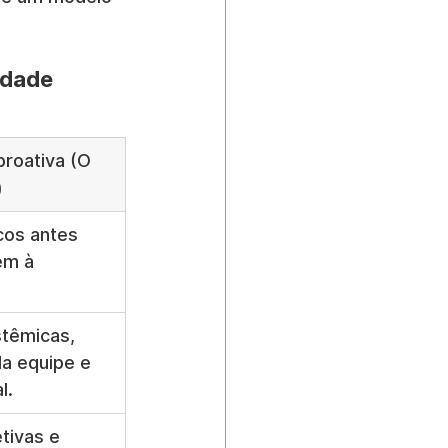
idade
roativa (O 
)
scos antes 
em à 
têmicas, 
da equipe e 
l.
tivas e 