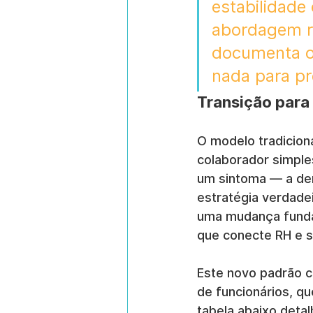
estabilidade
abordagem re
documenta o 
nada para pr
Transição para 
O modelo tradiciona
colaborador simple
um sintoma — a de
estratégia verdade
uma mudança fundam
que conecte RH e 
Este novo padrão c
de funcionários, qu
tabela abaixo deta