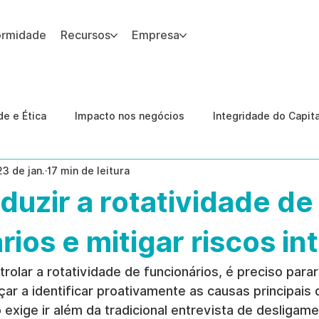
ormidade
Recursos
Empresa
 site.
e e Ética
Impacto nos negócios
Integridade do Capit
23 de jan.
17 min de leitura
nologia
Estudos de caso
Governança
conformid
uzir a rotatividade de
 Internas
Ética da IA
revenção de ameaças internas
rios e mitigar riscos in
rolar a rotatividade de funcionários, é preciso parar
r a identificar proativamente as causas principais 
o exige ir além da tradicional entrevista de desligam