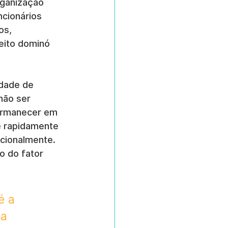
rganização 
cionários 
os, 
eito dominó 
dade de 
não ser 
ermanecer em 
e rapidamente 
cionalmente. 
o do fator 
é a 
a 