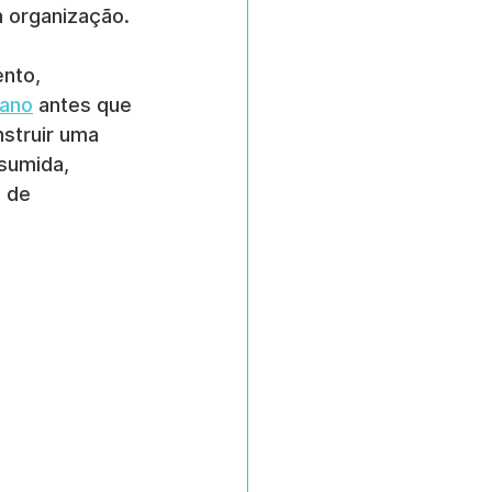
a organização.
nto, 
mano
 antes que 
struir uma 
sumida, 
 de 