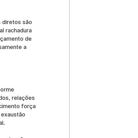
 diretos são 
l rachadura 
rçamento de 
osamente a 
norme 
os, relações 
cimento força 
 exaustão 
l.