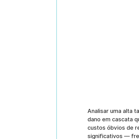
Analisar uma alta 
dano em cascata qu
custos óbvios de r
significativos — f