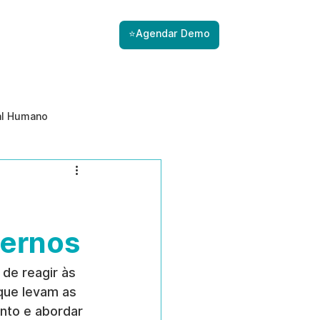
⭐Agendar Demo
al Humano
ade
Gestão de Riscos com IA
Prevenção de ameaças internas
ternos
 de reagir às 
que levam as 
ento e abordar 