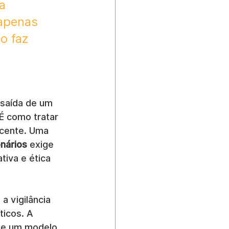
a 
apenas 
o faz 
 saída de um 
É como tratar 
cente. Uma 
onários
 exige 
iva e ética 
 vigilância 
ticos. A 
o e um modelo 