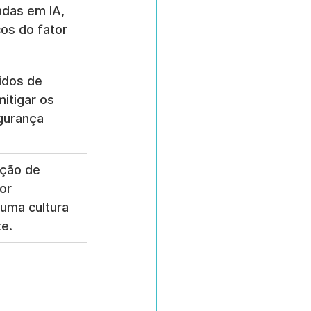
adas em IA, 
os do fator 
idos de 
itigar os 
gurança 
ção de 
or 
uma cultura 
te.